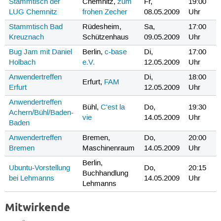
Stammtisch der
Chemnitz,
zum
Fr,
19:00
LUG Chemnitz
frohen Zecher
08.05.2009
Uhr
Stammtisch Bad
Rüdesheim,
Sa,
17:00
Kreuznach
Schützenhaus
09.05.2009
Uhr
Bug Jam mit Daniel
Berlin,
c-base
Di,
17:00
Holbach
e.V.
12.05.2009
Uhr
Anwendertreffen
Di,
18:00
Erfurt,
FAM
Erfurt
12.05.2009
Uhr
Anwendertreffen
Bühl,
C'est la
Do,
19:30
Achern/Bühl/Baden-
vie
14.05.2009
Uhr
Baden
Anwendertreffen
Bremen,
Do,
20:00
Bremen
Maschinenraum
14.05.2009
Uhr
Berlin,
Ubuntu-Vorstellung
Do,
20:15
Buchhandlung
bei Lehmanns
14.05.2009
Uhr
Lehmanns
Mitwirkende