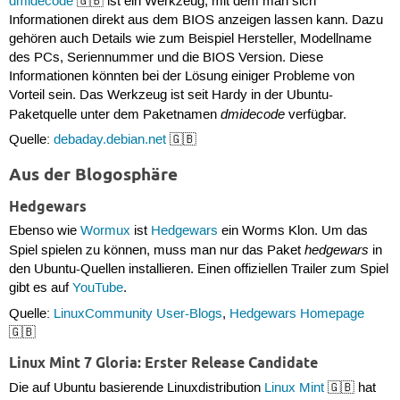
dmidecode
🇬🇧 ist ein Werkzeug, mit dem man sich
Informationen direkt aus dem BIOS anzeigen lassen kann. Dazu
gehören auch Details wie zum Beispiel Hersteller, Modellname
des PCs, Seriennummer und die BIOS Version. Diese
Informationen könnten bei der Lösung einiger Probleme von
Vorteil sein. Das Werkzeug ist seit Hardy in der Ubuntu-
dmidecode
Paketquelle unter dem Paketnamen
verfügbar.
Quelle:
debaday.debian.net
🇬🇧
Aus der Blogosphäre
Hedgewars
Ebenso wie
Wormux
ist
Hedgewars
ein Worms Klon. Um das
hedgewars
Spiel spielen zu können, muss man nur das Paket
in
den Ubuntu-Quellen installieren. Einen offiziellen Trailer zum Spiel
gibt es auf
YouTube
.
Quelle:
LinuxCommunity User-Blogs
,
Hedgewars Homepage
🇬🇧
Linux Mint 7 Gloria: Erster Release Candidate
Die auf Ubuntu basierende Linuxdistribution
Linux Mint
🇬🇧 hat