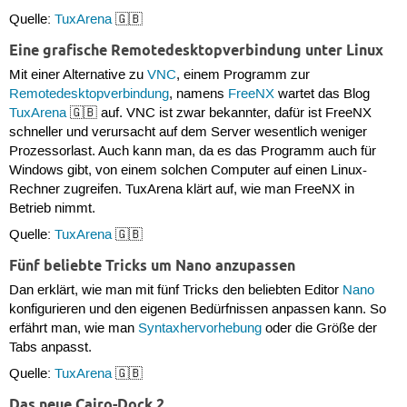
Quelle:
TuxArena
🇬🇧
Eine grafische Remotedesktopverbindung unter Linux
Mit einer Alternative zu
VNC
, einem Programm zur
Remotedesktopverbindung
, namens
FreeNX
wartet das Blog
TuxArena
🇬🇧 auf. VNC ist zwar bekannter, dafür ist FreeNX
schneller und verursacht auf dem Server wesentlich weniger
Prozessorlast. Auch kann man, da es das Programm auch für
Windows gibt, von einem solchen Computer auf einen Linux-
Rechner zugreifen. TuxArena klärt auf, wie man FreeNX in
Betrieb nimmt.
Quelle:
TuxArena
🇬🇧
Fünf beliebte Tricks um Nano anzupassen
Dan erklärt, wie man mit fünf Tricks den beliebten Editor
Nano
konfigurieren und den eigenen Bedürfnissen anpassen kann. So
erfährt man, wie man
Syntaxhervorhebung
oder die Größe der
Tabs anpasst.
Quelle:
TuxArena
🇬🇧
Das neue Cairo-Dock 2