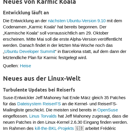
Neues von Karmic Koala
Entwicklung läuft an
Die Entwicklung an der
nächsten Ubuntu-Version 9.10
mit dem
Codenamen „Karmic Koala“ hat bereits begonnen. Der
„Karmische Koala“ soll vorraussichtlich am 29. Oktober
erscheinen. Mitte Mai soll die erste Alpha-Version veröffentlicht
werden. Danach findet in der letzten Mai-Woche noch das
„
Ubuntu Developer Summit
“ in Barcelona statt, auf dem dann der
letztendliche Plan für Karmic festgelegt wird.
Quellen:
Heise
Neues aus der Linux-Welt
Turbulente Updates bei Reiserfs
Suse-Entwickler Jeff Mahoney hat Ende März gleich 35 Patches
für das
Dateisystem
ReiserFS
an die Kernel- und ReiserFS-
Mailingliste geschickt. Die meisten sind bereits in
OpenSuse
eingeflossen.
Linus Torvalds
hat Jeff Mahoney zugesagt, dass die
neuen Patches in den Linux-Kernel 2.6.30 Eingang finden werden.
Im Rahmen des
kill-the-BKL-Projekts
🇬🇧 arbeitet Frédéric