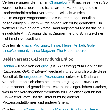
Verbesserungen, die man im
Changelog
🇬🇧 nachlesen kann. So
wurden unter anderem die transparente Markierung und die
Rechtschreibkorrektur verbessert. Bei
Calc
wurden
Optimierungen vorgenommen, die Berechnungen deutlich
beschleunigen. Zudem wurde an der Sortierung gearbeitet. Ein
weiterer Punkt, an dem kräftig Hand angelegt wurde ist das neu
eingeführte Anti-Aliasing, damit Diagramme und Schriftzeichnen
nicht mehr verpixelt sind.
Quellen:
Ikhaya
,
Pro-Linux
,
Heise
,
Heise (Artikel)
,
Golem
,
LinuxCommunity
,
Linux Magazin
,
The H open source
Debian ersetzt C-Library durch Eglibc
GNU C Library
Debian
will bald von der
glibc
(
) zum Fork eglibc
Embedded GNU C Library
(
) wechseln. Ursprünglich wurde diese
Bibliothek für
eingebettete Prozessoren
entwickelt. Dadurch
verspricht man sich einen besseren Umgang der Entwickler
untereinander bei gemeldeten Fehlern und eingereichten Patches,
was in der Vergangenheit mehrmals zu Problemen geführt hat.
Ein weiterer Vorteil ist die Unterstützung anderer
Prozessorplattformen und anderer Shells.
Quellen:
LinuxCommunity
,
Linux Magazin
,
Pro-Linux
,
Heise
,