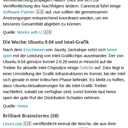
Veröffentlichung propagiert hätten. Dies soll sich zur
Veröffentlichung des Nachfolgers ändern. Canonical führt einige
Software-Partner
🇬🇧 auf, nun sollten die gemeinsamen
Anstrengungen entsprechend koordiniert werden, um ein
besseres Gesamtbild abgeben zu können.
Quelle:
Works with U
🇬🇧
Die Woche: Ubuntu 9.04 und Intel-Grafik
Nach dem
Erscheinen
von Jaunty Jackalope setzt sich
heise
open
mit der Leistung von Intel-Grafikchips auseinander. Der von
Ubuntu 9.04 genutze Kernel 2.6.28 weist in Hinsicht auf die
Treiber für aktuelle Intel-Chipsätze einige
Defizite
auf. Dies liegt in
einer Umstellung der Grafik-Infrastrukturen im Kernel, bei der Intel
sich gerade in einer kritischen Phase befindet. Es bleibt zu hoffen,
dass Ubuntu Aktualisierungen für die Intel-Grafik-Treiber
nachliefert, sobald sie verfügbar sind, sonst könnte laut heise
open der gute Ruf der Distribution Schaden nehmen.
Quelle:
Heise
Brilliant Brainstorms (58)
LinuxLoop
🇬🇧 veröffentlicht einmal die Woche, die aus ihrer