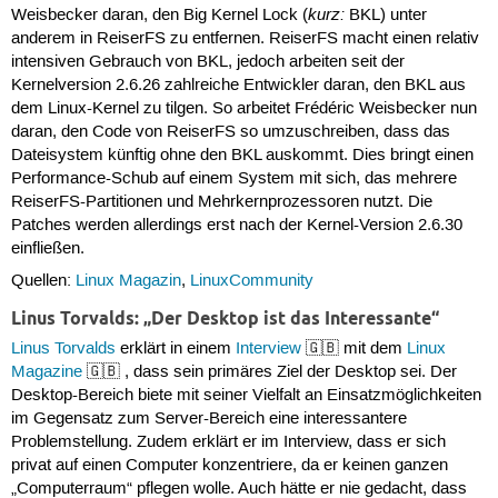
kurz:
Weisbecker daran, den Big Kernel Lock (
BKL) unter
anderem in ReiserFS zu entfernen. ReiserFS macht einen relativ
intensiven Gebrauch von BKL, jedoch arbeiten seit der
Kernelversion 2.6.26 zahlreiche Entwickler daran, den BKL aus
dem Linux-Kernel zu tilgen. So arbeitet Frédéric Weisbecker nun
daran, den Code von ReiserFS so umzuschreiben, dass das
Dateisystem künftig ohne den BKL auskommt. Dies bringt einen
Performance-Schub auf einem System mit sich, das mehrere
ReiserFS-Partitionen und Mehrkernprozessoren nutzt. Die
Patches werden allerdings erst nach der Kernel-Version 2.6.30
einfließen.
Quellen:
Linux Magazin
,
LinuxCommunity
Linus Torvalds: „Der Desktop ist das Interessante“
Linus Torvalds
erklärt in einem
Interview
🇬🇧 mit dem
Linux
Magazine
🇬🇧 , dass sein primäres Ziel der Desktop sei. Der
Desktop-Bereich biete mit seiner Vielfalt an Einsatzmöglichkeiten
im Gegensatz zum Server-Bereich eine interessantere
Problemstellung. Zudem erklärt er im Interview, dass er sich
privat auf einen Computer konzentriere, da er keinen ganzen
„Computerraum“ pflegen wolle. Auch hätte er nie gedacht, dass