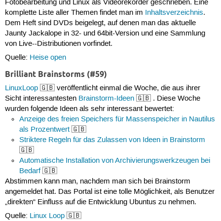
Fotobearbeitung und Linux als Videorekorder geschrieben. Eine
komplette Liste aller Themen findet man im
Inhaltsverzeichnis
.
Dem Heft sind DVDs beigelegt, auf denen man das aktuelle
Jaunty Jackalope in 32- und 64bit-Version und eine Sammlung
von Live--Distributionen vorfindet.
Quelle:
Heise open
Brilliant Brainstorms (#59)
LinuxLoop
🇬🇧 veröffentlicht einmal die Woche, die aus ihrer
Sicht interessantesten
Brainstorm-Ideen
🇬🇧 . Diese Woche
wurden folgende Ideen als sehr interessant bewertet:
Anzeige des freien Speichers für Massenspeicher in Nautilus
als Prozentwert
🇬🇧
Striktere Regeln für das Zulassen von Ideen in Brainstorm
🇬🇧
Automatische Installation von Archivierungswerkzeugen bei
Bedarf
🇬🇧
Abstimmen kann man, nachdem man sich bei Brainstorm
angemeldet hat. Das Portal ist eine tolle Möglichkeit, als Benutzer
„direkten“ Einfluss auf die Entwicklung Ubuntus zu nehmen.
Quelle:
Linux Loop
🇬🇧