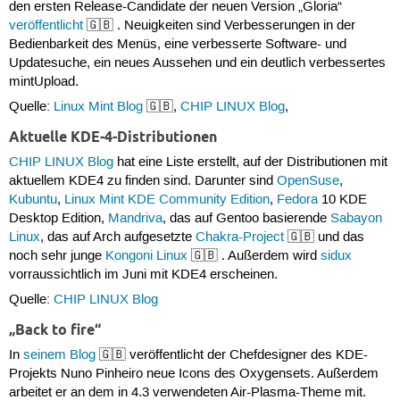
den ersten Release-Candidate der neuen Version „Gloria“
veröffentlicht
🇬🇧 . Neuigkeiten sind Verbesserungen in der
Bedienbarkeit des Menüs, eine verbesserte Software- und
Updatesuche, ein neues Aussehen und ein deutlich verbessertes
mintUpload.
Quelle:
Linux Mint Blog
🇬🇧,
CHIP LINUX Blog
,
Aktuelle KDE-4-Distributionen
CHIP LINUX Blog
hat eine Liste erstellt, auf der Distributionen mit
aktuellem KDE4 zu finden sind. Darunter sind
OpenSuse
,
Kubuntu
,
Linux Mint KDE Community Edition
,
Fedora
10 KDE
Desktop Edition,
Mandriva
, das auf Gentoo basierende
Sabayon
Linux
, das auf Arch aufgesetzte
Chakra-Project
🇬🇧 und das
noch sehr junge
Kongoni Linux
🇬🇧 . Außerdem wird
sidux
vorraussichtlich im Juni mit KDE4 erscheinen.
Quelle:
CHIP LINUX Blog
„Back to fire“
In
seinem Blog
🇬🇧 veröffentlicht der Chefdesigner des KDE-
Projekts Nuno Pinheiro neue Icons des Oxygensets. Außerdem
arbeitet er an dem in 4.3 verwendeten Air-Plasma-Theme mit.