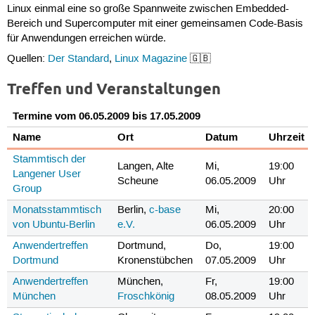
Linux einmal eine so große Spannweite zwischen Embedded-
Bereich und Supercomputer mit einer gemeinsamen Code-Basis
für Anwendungen erreichen würde.
Quellen:
Der Standard
,
Linux Magazine
🇬🇧
Treffen und Veranstaltungen
Termine vom 06.05.2009 bis 17.05.2009
Name
Ort
Datum
Uhrzeit
Stammtisch der
Langen, Alte
Mi,
19:00
Langener User
Scheune
06.05.2009
Uhr
Group
Monatsstammtisch
Berlin,
c-base
Mi,
20:00
von Ubuntu-Berlin
e.V.
06.05.2009
Uhr
Anwendertreffen
Dortmund,
Do,
19:00
Dortmund
Kronenstübchen
07.05.2009
Uhr
Anwendertreffen
München,
Fr,
19:00
München
Froschkönig
08.05.2009
Uhr