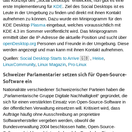
das Konzept des „Social Desktops“ entwickelt, nun gibt es eine
erste Implementierung für
KDE
. Ziel des Social Desktops ist es
Leute in der Umgebung zu finden und direkt mit ihnen Kontakt
aufnehmen zu können. Dazu wurde ein Miniprogramm für den
KDE Desktop
Plasma
eingebaut, welches voraussichtlich mit
KDE 4.3 im Sommer veröffentlicht wird. Das Miniprogramm
ermittelt über die IP-Adresse die aktuelle Position und sucht über
openDesktop.org
Personen und Freunde in der Umgebung. Diese
werden angezeigt und man kann mit ihnen Kontakt aufnehmen.
Quellen:
Social Desktop Starts to Arrive
🇬🇧 ,
Heise
,
LinuxCommunity
,
Linux Magazin
,
Pro-Linux
Schweizer Parlamentarier setzen sich für Open-Source-
Software ein
Nationalräte verschiedener Schweizerischer Parteien haben die
„Parlamentarische Gruppe Digitale Nachhaltigkeit“ gegründet, die
sich für einen verstärkten Einsatz von Open-Source-Software in
der öffentlichen Verwaltung einsetzen will. Kritisiert wird, dass
Aufträge häufig ohne Ausschreibung an proprietäre
Softwarehersteller vergeben werden, obwohl die
Bundesverwaltung 2004 beschlossen hatte, Open-Source-