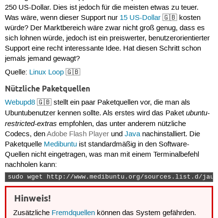
250 US-Dollar. Dies ist jedoch für die meisten etwas zu teuer.
Was wäre, wenn dieser Support nur
15 US-Dollar
🇬🇧 kosten
würde? Der Marktbereich wäre zwar nicht groß genug, dass es
sich lohnen würde, jedoch ist ein preiswerter, benutzerorientierter
Support eine recht interessante Idee. Hat diesen Schritt schon
jemals jemand gewagt?
Quelle:
Linux Loop
🇬🇧
Nützliche Paketquellen
Webupd8
🇬🇧 stellt ein paar Paketquellen vor, die man als
ubuntu-
Ubuntubenutzer kennen sollte. Als erstes wird das Paket
restricted-extras
empfohlen, das unter anderem nützliche
Codecs, den
Adobe Flash Player
und
Java
nachinstalliert. Die
Paketquelle
Medibuntu
ist standardmäßig in den Software-
Quellen nicht eingetragen, was man mit einem Terminalbefehl
nachholen kann:
sudo wget http://www.medibuntu.org/sources.list.d/jaun
Hinweis!
Zusätzliche
Fremdquellen
können das System gefährden.