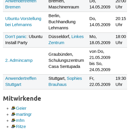
Anwendertreffen
Bremen,
Do,
20:00
Bremen
Maschinenraum
14.05.2009
Uhr
Berlin,
Ubuntu-Vorstellung
Do,
20:15
Buchhandlung
bei Lehmanns
14.05.2009
Uhr
Lehmanns
Don't panic
: Ubuntu
Düsseldorf,
Linkes
Mo,
18:00
Install Party
Zentrum
18.05.2009
Uhr
von Do,
Graubünden,
21.05.2009
2. Admincamp
Schulungszentrum
bis So,
Casa Sentupada
24.05.2009
Anwendertreffen
Stuttgart,
Sophies
Fr,
19:30
Stuttgart
Brauhaus
22.05.2009
Uhr
Mitwirkende
Geier
martingr
mfm
Ritze