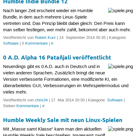
Humble Indie Bundle 12
Nach langer Zeit erscheint wieder ein Humble
Bundle, in dem auch mehrere Linux-Spiele
vertreten sind. Das Prinzip bleibt dabei gleich: Den Preis kann
man selber festlegen, wer mehr zahlt, bekommt aber auch mehr.
Veröffentlicht von
Robert.Kurz
| 14. September 2014 00:45 | Kategorie:
Software
| 0
Kommentare
|
#
0 A.D. Alpha 16 Patañjali veröffentlicht
Neuerdings gibt es 0 A.D. auch in Deutsch und in
vielen anderen Sprachen. Zusätzlich bringt die neue
Version verbesserte Formationen, eine modifizierte KI, ein
überarbeitetes GUI, Verbesserungen im Mehrspielermodus und
vieles mehr.
Veröffentlicht von
chris34
| 17. Mai 2014 20:50 | Kategorie:
Software
|
Sieben
Kommentare
|
#
Humble Weekly Sale mit neun Linux-Spielen
Mit „Masse samt Klasse“ kann man den aktuellen
Humble Weekly Sale beschreiben. Insgesamt zwölf