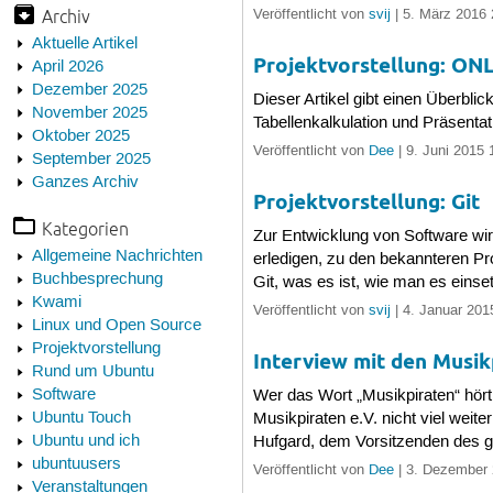
Archiv
Veröffentlicht von
svij
| 5. März 2016 
Aktuelle Artikel
Projektvorstellung: ON
April 2026
Dezember 2025
Dieser Artikel gibt einen Überbl
November 2025
Tabellenkalkulation und Präsenta
Oktober 2025
Veröffentlicht von
Dee
| 9. Juni 2015 
September 2025
Ganzes Archiv
Projektvorstellung: Git
Kategorien
Zur Entwicklung von Software wi
Allgemeine Nachrichten
erledigen, zu den bekannteren Pr
Buchbesprechung
Git, was es ist, wie man es einse
Kwami
Veröffentlicht von
svij
| 4. Januar 201
Linux und Open Source
Projektvorstellung
Interview mit den Musik
Rund um Ubuntu
Software
Wer das Wort „Musikpiraten“ hört
Ubuntu Touch
Musikpiraten e.V. nicht viel weit
Ubuntu und ich
Hufgard, dem Vorsitzenden des g
ubuntuusers
Veröffentlicht von
Dee
| 3. Dezember 
Veranstaltungen