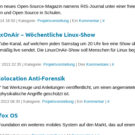
in neues Open-Source-Magazin namens RIS-Journal unter einer frei
den und Open Source in Schulen.
14 18:50 | Kategorie:
Projektvorstellung
| Ein
Kommentar
|
#
nuxOnAir – Wöchentliche Linux-Show
Tube-Kanal, auf welchem jeden Samstag um 20 Uhr live eine Show übe
lmäßig live sendet. Die LinuxOnAir-Show soll Menschen für Linux beg
 2013 22:35 | Kategorie:
Projektvorstellung
| Drei
Kommentare
|
#
Colocation Anti-Forensik
x“ hat Werkzeuge und Anleitungen veröffentlicht, um einen angemiete
hysikalische Angriffe geschützt ist.
 2013 08:30 | Kategorie:
Projektvorstellung
| Ein
Kommentar
|
#
efox OS
 Foundation ein weiteres mobiles System auf den Markt, das auf einem