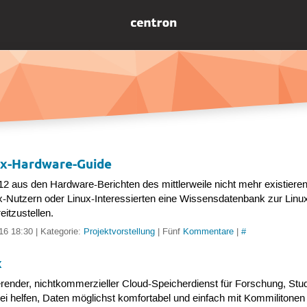
nux-Hardware-Guide
12 aus den Hardware-Berichten des mittlerweile nicht mehr existie
ux-Nutzern oder Linux-Interessierten eine Wissensdatenbank zur Linu
itzustellen.
016 18:30 | Kategorie:
Projektvorstellung
| Fünf
Kommentare
|
#
x
nder, nicht­kom­mer­zi­el­ler Cloud-Spei­cher­dienst für For­schung, Stu
i helfen, Daten möglichst komfortabel und einfach mit Kommilitonen 