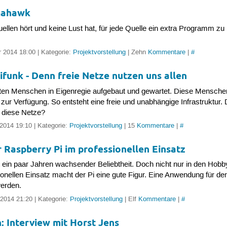
omahawk
llen hört und keine Lust hat, für jede Quelle ein extra Programm z
 2014 18:00 | Kategorie:
Projektvorstellung
| Zehn
Kommentare
|
#
ifunk - Denn freie Netze nutzen uns allen
ten Menschen in Eigenregie aufgebaut und gewartet. Diese Menschen
r Verfügung. So entsteht eine freie und unabhängige Infrastruktur. 
n diese Netze?
 2014 19:10 | Kategorie:
Projektvorstellung
| 15
Kommentare
|
#
 Raspberry Pi im professionellen Einsatz
t ein paar Jahren wachsender Beliebtheit. Doch nicht nur in den Hobb
nellen Einsatz macht der Pi eine gute Figur. Eine Anwendung für de
werden.
 2014 21:20 | Kategorie:
Projektvorstellung
| Elf
Kommentare
|
#
 Interview mit Horst Jens