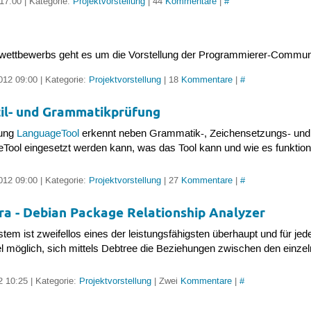
 17:00 | Kategorie:
Projektvorstellung
| 44
Kommentare
|
#
kelwettbewerbs geht es um die Vorstellung der Programmierer-Commun
012 09:00 | Kategorie:
Projektvorstellung
| 18
Kommentare
|
#
til- und Grammatikprüfung
fung
LanguageTool
erkennt neben Grammatik-, Zeichensetzungs- und T
Tool eingesetzt werden kann, was das Tool kann und wie es funktionie
012 09:00 | Kategorie:
Projektvorstellung
| 27
Kommentare
|
#
ra - Debian Package Relationship Analyzer
 ist zweifellos eines der leistungsfähigsten überhaupt und für jedes
 möglich, sich mittels Debtree die Beziehungen zwischen den einzel
2 10:25 | Kategorie:
Projektvorstellung
| Zwei
Kommentare
|
#