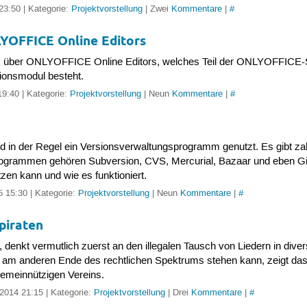
23:50 | Kategorie:
Projektvorstellung
| Zwei
Kommentare
|
#
LYOFFICE Online Editors
ick über ONLYOFFICE Online Editors, welches Teil der ONLYOFFICE-Su
tionsmodul besteht.
19:40 | Kategorie:
Projektvorstellung
| Neun
Kommentare
|
#
rd in der Regel ein Versionsverwaltungsprogramm genutzt. Es gibt 
ogrammen gehören Subversion, CVS, Mercurial, Bazaar und eben Git. 
tzen kann und wie es funktioniert.
5 15:30 | Kategorie:
Projektvorstellung
| Neun
Kommentare
|
#
piraten
, denkt vermutlich zuerst an den illegalen Tausch von Liedern in di
er am anderen Ende des rechtlichen Spektrums stehen kann, zeigt das 
emeinnützigen Vereins.
2014 21:15 | Kategorie:
Projektvorstellung
| Drei
Kommentare
|
#