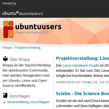
hosted by
Ikhaya
Projektvorstellung
Projektvorstellung: Li
Über Ikhaya
Ikhaya ist der Nachrichtenblog
Der
Linux-Hardware-Guide
ist 20
der ubuntuusers-Community.
entstanden. Er hat zum Ziel, Lin
Hier werden Neuigkeiten rund
möglichst komfortabler Weise bere
um Ubuntu, Linux und Open
Veröffentlicht von
Tronde
| 29. Juli 2
Source veröffentlicht.
Sciebo - Die Science Bo
Vorschlagen
Sciebo ist ein auf ownCloud basiere
Veranstaltung vorschlagen
Lehrenden und Beschäftigten dabe