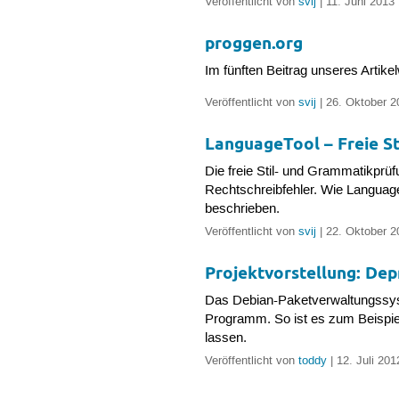
Veröffentlicht von
svij
| 11. Juni 2013
proggen.org
Im fünften Beitrag unseres Arti
Veröffentlicht von
svij
| 26. Oktober 2
LanguageTool – Freie S
Die freie Stil- und Grammatikprü
Rechtschreibfehler. Wie Language
beschrieben.
Veröffentlicht von
svij
| 22. Oktober 2
Projektvorstellung: Dep
Das Debian-Paketverwaltungssystem
Programm. So ist es zum Beispiel
lassen.
Veröffentlicht von
toddy
| 12. Juli 201