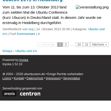
Vom 11. bis zum 13. Oktober 2013 fand
zum siebten Mal die Ubuntu Conference
(kurz Ubucon) in Deutschland statt. In diesem Jahr wurde sie
erstmalig in Heidelberg durchgeführt.
Veröffentlicht von
svij
| 14. Oktober 2013 20:00 | Kategorie:
Ubuntu und
ich
| Fünf
Kommentare
|
#
« Vorherige
1
2
…
10
11
Nächste »
Ikhaya
Ubuntu und ich
Powered by
Inyoka
Inyoka 1.52.10
🄯 2004 – 2026 ubuntuusers.de • Einige Rechte vorbehalten
Lizenz
•
Kontakt
•
Datenschutz
•
Impressum
•
Serverstatus
Serverhosting
gespendet von