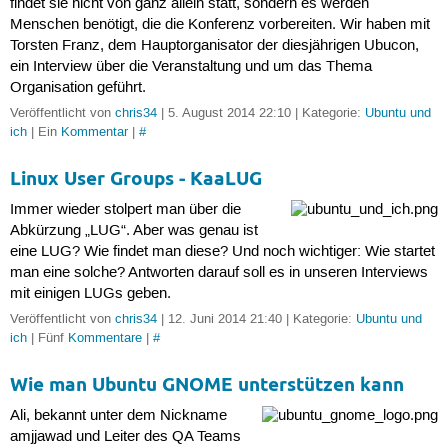
findet sie nicht von ganz allein statt, sondern es werden
Menschen benötigt, die die Konferenz vorbereiten. Wir haben mit
Torsten Franz, dem Hauptorganisator der diesjährigen Ubucon,
ein Interview über die Veranstaltung und um das Thema
Organisation geführt.
Veröffentlicht von
chris34
| 5. August 2014 22:10 | Kategorie:
Ubuntu und
ich
| Ein
Kommentar
|
#
Linux User Groups - KaaLUG
Immer wieder stolpert man über die
Abkürzung „LUG“. Aber was genau ist
eine LUG? Wie findet man diese? Und noch wichtiger: Wie startet
man eine solche? Antworten darauf soll es in unseren Interviews
mit einigen LUGs geben.
Veröffentlicht von
chris34
| 12. Juni 2014 21:40 | Kategorie:
Ubuntu und
ich
| Fünf
Kommentare
|
#
Wie man Ubuntu GNOME unterstützen kann
Ali, bekannt unter dem Nickname
amjjawad und Leiter des QA Teams