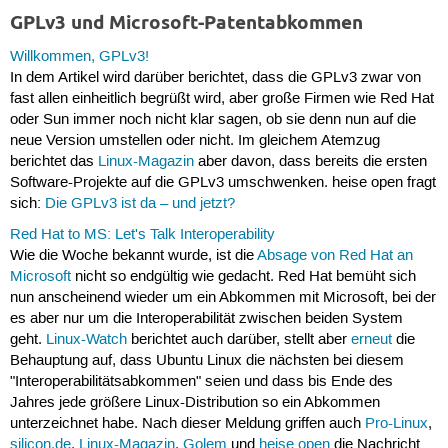
GPLv3 und Microsoft-Patentabkommen
Willkommen, GPLv3!
In dem Artikel wird darüber berichtet, dass die GPLv3 zwar von
fast allen einheitlich begrüßt wird, aber große Firmen wie Red Hat
oder Sun immer noch nicht klar sagen, ob sie denn nun auf die
neue Version umstellen oder nicht. Im gleichem Atemzug
berichtet das
Linux-Magazin
aber davon, dass bereits die ersten
Software-Projekte auf die GPLv3 umschwenken. heise open fragt
sich:
Die GPLv3 ist da – und jetzt?
Red Hat to MS: Let's Talk Interoperability
Wie die Woche bekannt wurde, ist die
Absage von Red Hat an
Microsoft
nicht so endgültig wie gedacht. Red Hat bemüht sich
nun anscheinend wieder um ein Abkommen mit Microsoft, bei der
es aber nur um die Interoperabilität zwischen beiden System
geht.
Linux-Watch
berichtet auch darüber, stellt aber
erneut
die
Behauptung auf, dass Ubuntu Linux die nächsten bei diesem
"Interoperabilitätsabkommen" seien und dass bis Ende des
Jahres jede größere Linux-Distribution so ein Abkommen
unterzeichnet habe. Nach dieser Meldung griffen auch
Pro-Linux
,
silicon.de
,
Linux-Magazin
,
Golem
und
heise open
die Nachricht