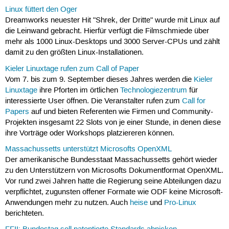
Linux füttert den Oger
Dreamworks neuester Hit "Shrek, der Dritte" wurde mit Linux auf
die Leinwand gebracht. Hierfür verfügt die Filmschmiede über
mehr als 1000 Linux-Desktops und 3000 Server-CPUs und zählt
damit zu den größten Linux-Installationen.
Kieler Linuxtage rufen zum Call of Paper
Vom 7. bis zum 9. September dieses Jahres werden die
Kieler
Linuxtage
ihre Pforten im örtlichen
Technologiezentrum
für
interessierte User öffnen. Die Veranstalter rufen zum
Call for
Papers
auf und bieten Referenten wie Firmen und Community-
Projekten insgesamt 22 Slots von je einer Stunde, in denen diese
ihre Vorträge oder Workshops platziereren können.
Massachussetts unterstützt Microsofts OpenXML
Der amerikanische Bundesstaat Massachussetts gehört wieder
zu den Unterstützern von Microsofts Dokumentformat OpenXML.
Vor rund zwei Jahren hatte die Regierung seine Abteilungen dazu
verpflichtet, zugunsten offener Formate wie ODF keine Microsoft-
Anwendungen mehr zu nutzen. Auch
heise
und
Pro-Linux
berichteten.