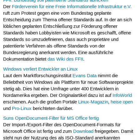
FFII: Bundestag soll patentierte Standards abnicken
Der
Förderverein für eine Freie Informationelle Infrastruktur e.V.
ruft zum Protest gegen eine vom Bundestag geplante
Entscheidung zum Thema offener Standards auf. In der an sich
löblichen geplanten Entschließung zur Förderung offener
Standards haben Lobbyisten wie Microsoft es geschafft, offene
Standards so umzudefinieren, dass auch proprietäre und
patentierte Verfahren als offene Standards von der
Bundesregierung anerkannt werden. Eine ausführliche
Dokumentation bietet
das Wiki des FFII
.
Windows verliert Entwickler an Linux
Laut dem Marktforschungsinstitut
Evans Data
nimmt die
Beliebtheit von Windows als Plattform für neue Softwareprojekte
stetig ab. Dies hat eine Umfrage unter 400 Entwicklern in
Nordamerika ergeben. Der Originalartikel dazu ist auf
InfoWorld
erschienen. Auch die großen Portale
Linux-Magazin
,
heise open
und
Pro-Linux
berichteten darüber.
Suns OpenDocument-Filter für MS Office fertig
Der Import-/Export-Filter des OpenDocument-Formats für
Microsoft Office ist fertig und zum
Download
freigegeben. Damit
steht nun der Nutzung des als ISO-Standard anerkannten