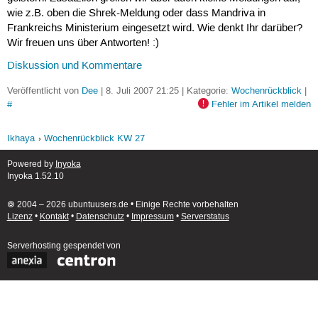
wie z.B. oben die Shrek-Meldung oder dass Mandriva in
Frankreichs Ministerium eingesetzt wird. Wie denkt Ihr darüber?
Wir freuen uns über Antworten! :)
Diskussion und Kommentare
Veröffentlicht von
Dee
| 8. Juli 2007 21:25 | Kategorie:
Wochenrückblick
|
#
Fehler im Artikel melden
Ikhaya
Wochenrückblick KW 27
Powered by
Inyoka
Inyoka 1.52.10
🄯 2004 – 2026 ubuntuusers.de • Einige Rechte vorbehalten
Lizenz
•
Kontakt
•
Datenschutz
•
Impressum
•
Serverstatus
Serverhosting
gespendet von