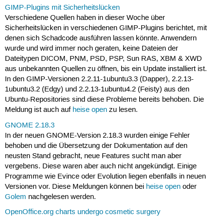
GIMP-Plugins mit Sicherheitslücken
Verschiedene Quellen haben in dieser Woche über
Sicherheitslücken in verschiedenen GIMP-Plugins berichtet, mit
denen sich Schadcode ausführen lassen könnte. Anwendern
wurde und wird immer noch geraten, keine Dateien der
Dateitypen DICOM, PNM, PSD, PSP, Sun RAS, XBM & XWD
aus unbekannten Quellen zu öffnen, bis ein Update installiert ist.
In den GIMP-Versionen 2.2.11-1ubuntu3.3 (Dapper), 2.2.13-
1ubuntu3.2 (Edgy) und 2.2.13-1ubuntu4.2 (Feisty) aus den
Ubuntu-Repositories sind diese Probleme bereits behoben. Die
Meldung ist auch auf
heise open
zu lesen.
GNOME 2.18.3
In der neuen GNOME-Version 2.18.3 wurden einige Fehler
behoben und die Übersetzung der Dokumentation auf den
neusten Stand gebracht, neue Features sucht man aber
vergebens. Diese waren aber auch nicht angekündigt. Einige
Programme wie Evince oder Evolution liegen ebenfalls in neuen
Versionen vor. Diese Meldungen können bei
heise open
oder
Golem
nachgelesen werden.
OpenOffice.org charts undergo cosmetic surgery