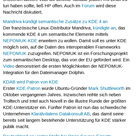
tun haben sollte, ließ HP offen. Auch im
Forum
wird diese
Nachricht diskutiert.
Mandriva kündigt semantische Zusätze zu KDE 4 an
Der französische Linux-Distributor Mandriva,
kündigte an
, das
kommende KDE 4 um semantische Elemente mittels
NEPOMUK-KDE
erweitern zu wollen. Damit soll es unter KDE
möglich sein, auf die Daten des interoperablen Frameworks
NEPOMUK
zuzugreifen. NEPOMUK ist ein Forschungsprojekt
zum semantischen Desktop, das von der EU gefördert wird. Ein
Video
demonstriert die ersten Möglichkeiten der NEPOMUK-
Integration für den Dateimanager Dolphin.
KDAB wird Patron von KDE
Erster
KDE-Patron
wurde Ubuntu-Gründer
Mark Shuttleworth
im
Oktober vergangenen Jahres. Inzwischen reihte sich neben
Trolltech und Intel auch Novell in die illustre Runde der größten
KDE-Unterstützer ein. Fünfter Patron ist nun das schwedische
Unternehmen
Klarälvdalens Datakonsult AB
, das damit seine
bereits seit langem bestehende Unterstützung für KDE stärker
publik macht.