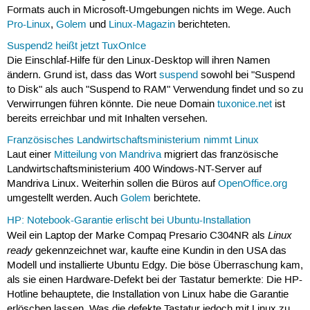
Formats auch in Microsoft-Umgebungen nichts im Wege. Auch
Pro-Linux
,
Golem
und
Linux-Magazin
berichteten.
Suspend2 heißt jetzt TuxOnIce
Die Einschlaf-Hilfe für den Linux-Desktop will ihren Namen
ändern. Grund ist, dass das Wort
suspend
sowohl bei "Suspend
to Disk" als auch "Suspend to RAM" Verwendung findet und so zu
Verwirrungen führen könnte. Die neue Domain
tuxonice.net
ist
bereits erreichbar und mit Inhalten versehen.
Französisches Landwirtschaftsministerium nimmt Linux
Laut einer
Mitteilung von Mandriva
migriert das französische
Landwirtschaftsministerium 400 Windows-NT-Server auf
Mandriva Linux. Weiterhin sollen die Büros auf
OpenOffice.org
umgestellt werden. Auch
Golem
berichtete.
HP: Notebook-Garantie erlischt bei Ubuntu-Installation
Linux
Weil ein Laptop der Marke Compaq Presario C304NR als
ready
gekennzeichnet war, kaufte eine Kundin in den USA das
Modell und installierte Ubuntu Edgy. Die böse Überraschung kam,
als sie einen Hardware-Defekt bei der Tastatur bemerkte: Die HP-
Hotline behauptete, die Installation von Linux habe die Garantie
erlöschen lassen. Was die defekte Tastatur jedoch mit Linux zu