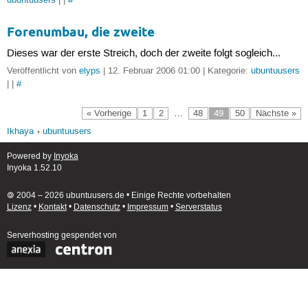
ubuntuusers
| |
#
Forenumbau, die zweite
Dieses war der erste Streich, doch der zweite folgt sogleich...
Veröffentlicht von
elyps
| 12. Februar 2006 01:00 | Kategorie:
ubuntuusers
| |
#
« Vorherige
1
2
…
48
49
50
Nächste »
Ikhaya
ubuntuusers
Powered by
Inyoka
Inyoka 1.52.10
🄯 2004 – 2026 ubuntuusers.de • Einige Rechte vorbehalten
Lizenz
•
Kontakt
•
Datenschutz
•
Impressum
•
Serverstatus
Serverhosting
gespendet von