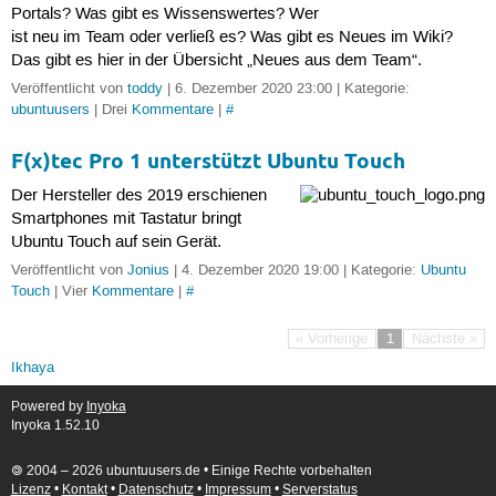
Portals? Was gibt es Wissenswertes? Wer
ist neu im Team oder verließ es? Was gibt es Neues im Wiki?
Das gibt es hier in der Übersicht „Neues aus dem Team“.
Veröffentlicht von
toddy
| 6. Dezember 2020 23:00 | Kategorie:
ubuntuusers
| Drei
Kommentare
|
#
F(x)tec Pro 1 unterstützt Ubuntu Touch
Der Hersteller des 2019 erschienen
Smartphones mit Tastatur bringt
Ubuntu Touch auf sein Gerät.
Veröffentlicht von
Jonius
| 4. Dezember 2020 19:00 | Kategorie:
Ubuntu
Touch
| Vier
Kommentare
|
#
« Vorherige
1
Nächste »
Ikhaya
Powered by
Inyoka
Inyoka 1.52.10
🄯 2004 – 2026 ubuntuusers.de • Einige Rechte vorbehalten
Lizenz
•
Kontakt
•
Datenschutz
•
Impressum
•
Serverstatus