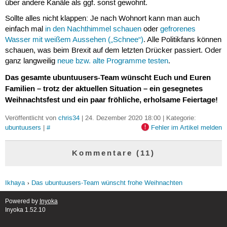
über andere Kanäle als ggf. sonst gewohnt.
Sollte alles nicht klappen: Je nach Wohnort kann man auch
einfach mal
in den Nachthimmel schauen
oder
gefrorenes
Wasser mit weißem Aussehen („Schnee“)
. Alle Politikfans können
schauen, was beim Brexit auf dem letzten Drücker passiert. Oder
ganz langweilig
neue bzw. alte Programme testen
.
Das gesamte ubuntuusers-Team wünscht Euch und Euren
Familien – trotz der aktuellen Situation – ein gesegnetes
Weihnachtsfest und ein paar fröhliche, erholsame Feiertage!
Veröffentlicht von
chris34
| 24. Dezember 2020 18:00 | Kategorie:
ubuntuusers
|
#
Fehler im Artikel melden
Kommentare (11)
Ikhaya
Das ubuntuusers-Team wünscht frohe Weihnachten
Powered by
Inyoka
Inyoka 1.52.10