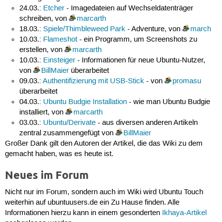
24.03.:
Etcher
- Imagedateien auf Wechseldatenträger
schreiben, von
marcarth
18.03.:
Spiele/Thimbleweed Park
- Adventure, von
march
10.03.:
Flameshot
- ein Programm, um Screenshots zu
erstellen, von
marcarth
10.03.:
Einsteiger
- Informationen für neue Ubuntu-Nutzer,
von
BillMaier
überarbeitet
09.03.:
Authentifizierung mit USB-Stick
- von
promasu
überarbeitet
04.03.:
Ubuntu Budgie Installation
- wie man Ubuntu Budgie
installiert, von
marcarth
03.03.:
Ubuntu/Derivate
- aus diversen anderen Artikeln
zentral zusammengefügt von
BillMaier
Großer Dank gilt den Autoren der Artikel, die das Wiki zu dem
gemacht haben, was es heute ist.
Neues im Forum
Nicht nur im Forum, sondern auch im Wiki wird Ubuntu Touch
weiterhin auf ubuntuusers.de ein Zu Hause finden. Alle
Informationen hierzu kann in einem gesonderten
Ikhaya-Artikel