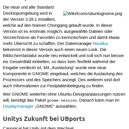
Die neue und alte Standard
Desktopumgebung wird in
der Version 3.28.1 installiert,
welche auf den Namen Chongqing getauft wurde. In dieser
Version ist es erstmals möglich, ausgewählte Dateien oder
Verzeichnisse als Favoriten zu kennzeichnen und damit etwas
mehr Übersicht zu schaffen. Der Dateimanager
Nautilus
bekommt in dieser Version auch einen neuen Look. Die
Bildschirmtastatur wurde neu entwickelt und soll sich nun besser
ins Gesamtbild einbetten, so dass kein Textfeld während der
Eingabe verdeckt ist. Mit „Auslastung“ wurde eine neue
Komponente in GNOME eingebaut, welches die Auslastung des
Prozessors und des Speichers anzeigt. Des weiteren sind dort
auch Informationen zur Festplattenbelegung zu finden.
Wer GNOME weiterhin ohne Ubuntu-Designanpassungen nutzen
will, benötigt das Paket
. Danach kann man im
gnome-session
Displaymanager
„GNOME“ auswählen.
Unitys Zukunft bei UBports
Canonical hat Unity mit dem Wechsel