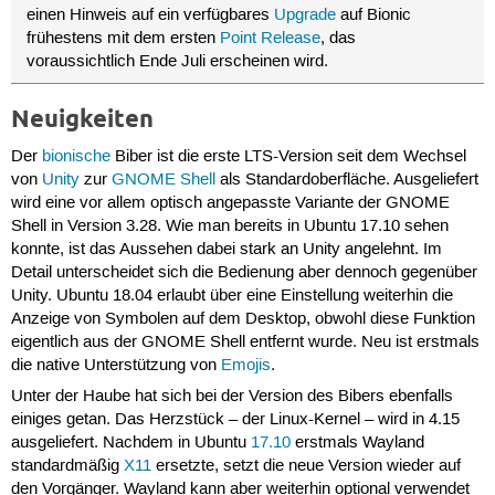
einen Hinweis auf ein verfügbares
Upgrade
auf Bionic
frühestens mit dem ersten
Point Release
, das
voraussichtlich Ende Juli erscheinen wird.
Neuigkeiten
Der
bionische
Biber ist die erste LTS-Version seit dem Wechsel
von
Unity
zur
GNOME Shell
als Standardoberfläche. Ausgeliefert
wird eine vor allem optisch angepasste Variante der GNOME
Shell in Version 3.28. Wie man bereits in Ubuntu 17.10 sehen
konnte, ist das Aussehen dabei stark an Unity angelehnt. Im
Detail unterscheidet sich die Bedienung aber dennoch gegenüber
Unity. Ubuntu 18.04 erlaubt über eine Einstellung weiterhin die
Anzeige von Symbolen auf dem Desktop, obwohl diese Funktion
eigentlich aus der GNOME Shell entfernt wurde. Neu ist erstmals
die native Unterstützung von
Emojis
.
Unter der Haube hat sich bei der Version des Bibers ebenfalls
einiges getan. Das Herzstück – der Linux-Kernel – wird in 4.15
ausgeliefert. Nachdem in Ubuntu
17.10
erstmals Wayland
standardmäßig
X11
ersetzte, setzt die neue Version wieder auf
den Vorgänger. Wayland kann aber weiterhin optional verwendet