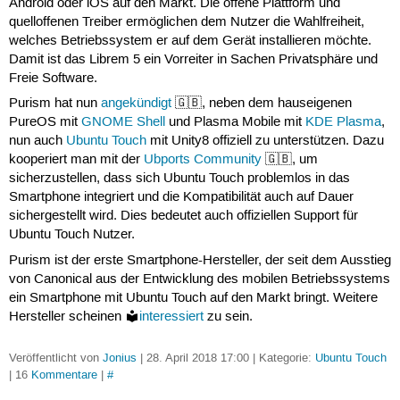
Android oder iOS auf den Markt. Die offene Plattform und
quelloffenen Treiber ermöglichen dem Nutzer die Wahlfreiheit,
welches Betriebssystem er auf dem Gerät installieren möchte.
Damit ist das Librem 5 ein Vorreiter in Sachen Privatsphäre und
Freie Software.
Purism hat nun
angekündigt
🇬🇧, neben dem hauseigenen
PureOS mit
GNOME Shell
und Plasma Mobile mit
KDE Plasma
,
nun auch
Ubuntu Touch
mit Unity8 offiziell zu unterstützen. Dazu
kooperiert man mit der
Ubports Community
🇬🇧, um
sicherzustellen, dass sich Ubuntu Touch problemlos in das
Smartphone integriert und die Kompatibilität auch auf Dauer
sichergestellt wird. Dies bedeutet auch offiziellen Support für
Ubuntu Touch Nutzer.
Purism ist der erste Smartphone-Hersteller, der seit dem Ausstieg
von Canonical aus der Entwicklung des mobilen Betriebssystems
ein Smartphone mit Ubuntu Touch auf den Markt bringt. Weitere
Hersteller scheinen
interessiert
zu sein.
Veröffentlicht von
Jonius
| 28. April 2018 17:00 | Kategorie:
Ubuntu Touch
| 16
Kommentare
|
#