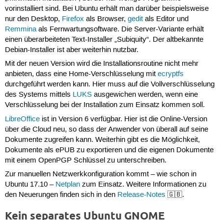
vorinstalliert sind. Bei Ubuntu erhält man darüber beispielsweise
nur den Desktop,
Firefox
als Browser,
gedit
als Editor und
Remmina
als Fernwartungsoftware. Die Server-Variante erhält
einen überarbeiteten Text-Installer „Subiquity“. Der altbekannte
Debian-Installer ist aber weiterhin nutzbar.
Mit der neuen Version wird die Installationsroutine nicht mehr
anbieten, dass eine Home-Verschlüsselung mit
ecryptfs
durchgeführt werden kann. Hier muss auf die Vollverschlüsselung
des Systems mittels
LUKS
ausgewichen werden, wenn eine
Verschlüsselung bei der Installation zum Einsatz kommen soll.
LibreOffice
ist in Version 6 verfügbar. Hier ist die Online-Version
über die Cloud neu, so dass der Anwender von überall auf seine
Dokumente zugreifen kann. Weiterhin gibt es die Möglichkeit,
Dokumente als ePUB zu exportieren und die eigenen Dokumente
mit einem OpenPGP Schlüssel zu unterschreiben.
Zur manuellen Netzwerkkonfiguration kommt – wie schon in
Ubuntu 17.10 –
Netplan
zum Einsatz. Weitere Informationen zu
den Neuerungen finden sich in den
Release-Notes
🇬🇧.
Kein separates Ubuntu GNOME