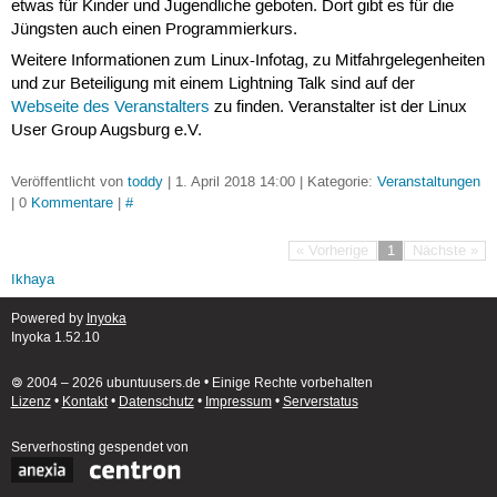
etwas für Kinder und Jugendliche geboten. Dort gibt es für die
Jüngsten auch einen Programmierkurs.
Weitere Informationen zum Linux-Infotag, zu Mitfahrgelegenheiten
und zur Beteiligung mit einem Lightning Talk sind auf der
Webseite des Veranstalters
zu finden. Veranstalter ist der Linux
User Group Augsburg e.V.
Veröffentlicht von
toddy
| 1. April 2018 14:00 | Kategorie:
Veranstaltungen
| 0
Kommentare
|
#
« Vorherige
1
Nächste »
Ikhaya
Powered by
Inyoka
Inyoka 1.52.10
🄯 2004 – 2026 ubuntuusers.de • Einige Rechte vorbehalten
Lizenz
•
Kontakt
•
Datenschutz
•
Impressum
•
Serverstatus
Serverhosting
gespendet von