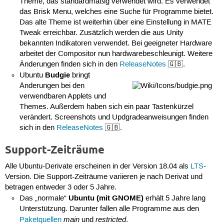
Theme, das standardmäßig verwendet wird. Es verwendet
das Brisk Menu, welches eine Suche für Programme bietet.
Das alte Theme ist weiterhin über eine Einstellung in MATE
Tweak erreichbar. Zusätzlich werden die aus Unity
bekannten Indikatoren verwendet. Bei geeigneter Hardware
arbeitet der Compositor nun hardwarebeschleunigt. Weitere
Änderungen finden sich in den
ReleaseNotes
🇬🇧.
Budgie
Ubuntu
bringt
Änderungen bei den
verwendbaren Applets und
Themes. Außerdem haben sich ein paar Tastenkürzel
verändert. Screenshots und Updgradeanweisungen finden
sich in den
ReleaseNotes
🇬🇧.
Support-Zeiträume
Alle Ubuntu-Derivate erscheinen in der Version 18.04 als
LTS
-
Version. Die Support-Zeiträume variieren je nach Derivat und
betragen entweder 3 oder 5 Jahre.
Ubuntu (mit GNOME)
Das „normale“
erhält 5 Jahre lang
Unterstützung. Darunter fallen alle Programme aus den
main
restricted
Paketquellen
und
.