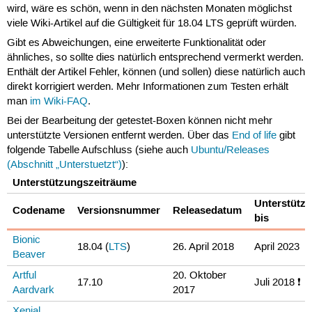
wird, wäre es schön, wenn in den nächsten Monaten möglichst
viele Wiki-Artikel auf die Gültigkeit für 18.04 LTS geprüft würden.
Gibt es Abweichungen, eine erweiterte Funktionalität oder
ähnliches, so sollte dies natürlich entsprechend vermerkt werden.
Enthält der Artikel Fehler, können (und sollen) diese natürlich auch
direkt korrigiert werden. Mehr Informationen zum Testen erhält
man
im Wiki-FAQ
.
Bei der Bearbeitung der getestet-Boxen können nicht mehr
unterstützte Versionen entfernt werden. Über das
End of life
gibt
folgende Tabelle Aufschluss (siehe auch
Ubuntu/Releases
(Abschnitt „Unterstuetzt“)
):
Unterstützungszeiträume
Unterstützt
Codename
Versionsnummer
Releasedatum
bis
Bionic
18.04 (
LTS
)
26. April 2018
April 2023
Beaver
Artful
20. Oktober
17.10
Juli 2018 ❗
Aardvark
2017
Xenial