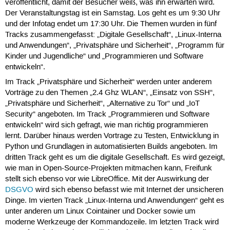
veröffentlicht, damit der Besucher weiß, was ihn erwarten wird.
Der Veranstaltungstag ist ein Samstag. Los geht es um 9:30 Uhr
und der Infotag endet um 17:30 Uhr. Die Themen wurden in fünf
Tracks zusammengefasst: „Digitale Gesellschaft“, „Linux-Interna
und Anwendungen“, „Privatsphäre und Sicherheit“, „Programm für
Kinder und Jugendliche“ und „Programmieren und Software
entwickeln“.
Im Track „Privatsphäre und Sicherheit“ werden unter anderem
Vorträge zu den Themen „2.4 Ghz WLAN“, „Einsatz von SSH“,
„Privatsphäre und Sicherheit“, „Alternative zu Tor“ und „IoT
Security“ angeboten. Im Track „Programmieren und Software
entwickeln“ wird sich gefragt, wie man richtig programmieren
lernt. Darüber hinaus werden Vortrage zu Testen, Entwicklung in
Python und Grundlagen in automatisierten Builds angeboten. Im
dritten Track geht es um die digitale Gesellschaft. Es wird gezeigt,
wie man in Open-Source-Projekten mitmachen kann, Freifunk
stellt sich ebenso vor wie LibreOffice. Mit der Auswirkung der
DSGVO
wird sich ebenso befasst wie mit Internet der unsicheren
Dinge. Im vierten Track „Linux-Interna und Anwendungen“ geht es
unter anderen um Linux Cointainer und Docker sowie um
moderne Werkzeuge der Kommandozeile. Im letzten Track wird