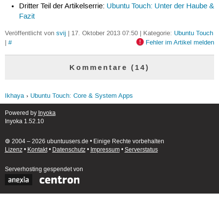
Dritter Teil der Artikelserrie:
Ubuntu Touch: Unter der Haube &
Fazit
Veröffentlicht von
svij
| 17. Oktober 2013 07:50 | Kategorie:
Ubuntu Touch
|
#
Fehler im Artikel melden
Kommentare (14)
Ikhaya
Ubuntu Touch: Core & System Apps
Powered by
Inyoka
Inyoka 1.52.10
🄯 2004 – 2026 ubuntuusers.de • Einige Rechte vorbehalten
Lizenz
•
Kontakt
•
Datenschutz
•
Impressum
•
Serverstatus
Serverhosting
gespendet von