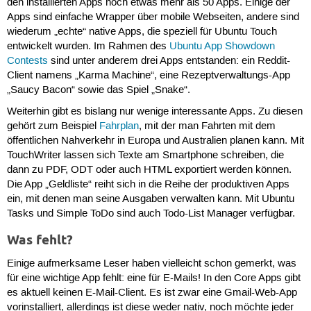
den installierten Apps noch etwas mehr als 50 Apps. Einige der
Apps sind einfache Wrapper über mobile Webseiten, andere sind
wiederum „echte“ native Apps, die speziell für Ubuntu Touch
entwickelt wurden. Im Rahmen des
Ubuntu App Showdown
Contests
sind unter anderem drei Apps entstanden: ein Reddit-
Client namens „Karma Machine“, eine Rezeptverwaltungs-App
„Saucy Bacon“ sowie das Spiel „Snake“.
Weiterhin gibt es bislang nur wenige interessante Apps. Zu diesen
gehört zum Beispiel
Fahrplan
, mit der man Fahrten mit dem
öffentlichen Nahverkehr in Europa und Australien planen kann. Mit
TouchWriter lassen sich Texte am Smartphone schreiben, die
dann zu PDF, ODT oder auch HTML exportiert werden können.
Die App „Geldliste“ reiht sich in die Reihe der produktiven Apps
ein, mit denen man seine Ausgaben verwalten kann. Mit Ubuntu
Tasks und Simple ToDo sind auch Todo-List Manager verfügbar.
Was fehlt?
Einige aufmerksame Leser haben vielleicht schon gemerkt, was
für eine wichtige App fehlt: eine für E-Mails! In den Core Apps gibt
es aktuell keinen E-Mail-Client. Es ist zwar eine Gmail-Web-App
vorinstalliert, allerdings ist diese weder nativ, noch möchte jeder