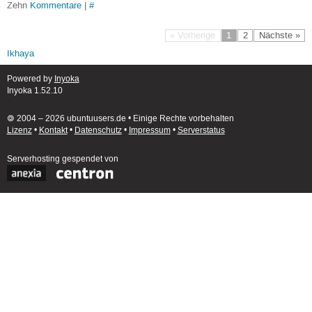
Zehn
Kommentare
|
#
« Vorherige
1
2
Nächste »
Ikhaya
Powered by
Inyoka
Inyoka 1.52.10
🄯 2004 – 2026 ubuntuusers.de • Einige Rechte vorbehalten
Lizenz
•
Kontakt
•
Datenschutz
•
Impressum
•
Serverstatus
Serverhosting
gespendet von