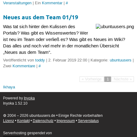
Veranstaltungen
| Ein
Kommentar
|
#
Neues aus dem Team 01/19
Was tat sich hinter den Kulissen des
Portals? Was gibt es Wissenswertes? Wer
ist neu im Team oder verließ es? Was gibt es Neues im Wiki?
Das alles und noch viel mehr in der monatlichen Übersicht
„Neues aus dem Team“.
Veröffentlicht von
toddy
| 2. Februar 2019 22:00 | Kategorie:
ubuntuusers
|
Zwei
Kommentare
|
#
« Vorherige
1
Nächste »
Ikhaya
Powered by
Inyoka
Inyoka 1.52.10
🄯 2004 – 2026 ubuntuusers.de • Einige Rechte vorbehalten
Lizenz
•
Kontakt
•
Datenschutz
•
Impressum
•
Serverstatus
Serverhosting
gespendet von