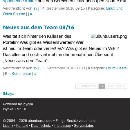
spannende Artikel
aus den Bereichen Linux und Open Source mit.
Veröffentlicht von
svij
| 4. September 2016 09:15 | Kategorie:
Linux und
Open Source
| |
#
Neues aus dem Team 08/16
Was tat sich hinter den Kulissen des
Portals? Was gibt es Wissenswertes? Wer
ist neu im Team oder verließ es? Was gibt es Neues im Wiki?
Das alles und noch viel mehr in der monatlichen Übersicht
„Neues aus dem Team“.
Veröffentlicht von
svij
| 3. September 2016 00:00 | Kategorie:
ubuntuusers
| Ein
Kommentar
|
#
« Vorherige
1
Nächste »
Ikhaya
Powered by
Inyoka
Inyoka 1.52.10
🄯 2004 – 2026 ubuntuusers.de • Einige Rechte vorbehalten
Lizenz
•
Kontakt
•
Datenschutz
•
Impressum
•
Serverstatus