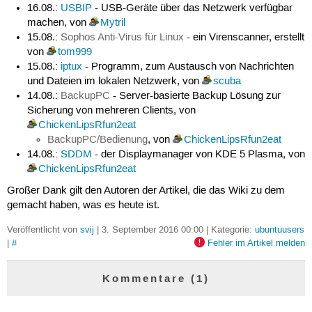
16.08.:
USBIP
- USB-Geräte über das Netzwerk verfügbar
machen, von
Mytril
15.08.:
Sophos Anti-Virus für Linux
- ein Virenscanner, erstellt
von
tom999
15.08.:
iptux
- Programm, zum Austausch von Nachrichten
und Dateien im lokalen Netzwerk, von
scuba
14.08.:
BackupPC
- Server-basierte Backup Lösung zur
Sicherung von mehreren Clients, von
ChickenLipsRfun2eat
BackupPC/Bedienung
, von
ChickenLipsRfun2eat
14.08.:
SDDM
- der Displaymanager von KDE 5 Plasma, von
ChickenLipsRfun2eat
Großer Dank gilt den Autoren der Artikel, die das Wiki zu dem
gemacht haben, was es heute ist.
Veröffentlicht von
svij
| 3. September 2016 00:00 | Kategorie:
ubuntuusers
|
#
Fehler im Artikel melden
Kommentare (1)