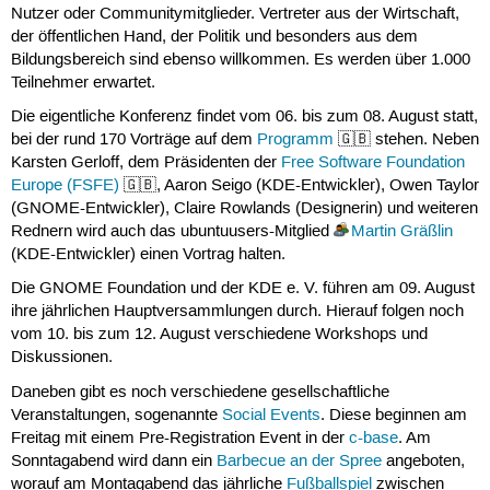
Nutzer oder Communitymitglieder. Vertreter aus der Wirtschaft,
der öffentlichen Hand, der Politik und besonders aus dem
Bildungsbereich sind ebenso willkommen. Es werden über 1.000
Teilnehmer erwartet.
Die eigentliche Konferenz findet vom 06. bis zum 08. August statt,
bei der rund 170 Vorträge auf dem
Programm
🇬🇧 stehen. Neben
Karsten Gerloff, dem Präsidenten der
Free Software Foundation
Europe (FSFE)
🇬🇧, Aaron Seigo (KDE-Entwickler), Owen Taylor
(GNOME-Entwickler), Claire Rowlands (Designerin) und weiteren
Rednern wird auch das ubuntuusers-Mitglied
Martin Gräßlin
(KDE-Entwickler) einen Vortrag halten.
Die GNOME Foundation und der KDE e. V. führen am 09. August
ihre jährlichen Hauptversammlungen durch. Hierauf folgen noch
vom 10. bis zum 12. August verschiedene Workshops und
Diskussionen.
Daneben gibt es noch verschiedene gesellschaftliche
Veranstaltungen, sogenannte
Social Events
. Diese beginnen am
Freitag mit einem Pre-Registration Event in der
c-base
. Am
Sonntagabend wird dann ein
Barbecue an der Spree
angeboten,
worauf am Montagabend das jährliche
Fußballspiel
zwischen