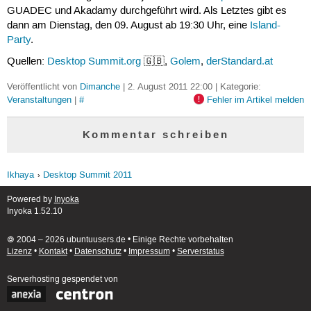
GUADEC und Akadamy durchgeführt wird. Als Letztes gibt es
dann am Dienstag, den 09. August ab 19:30 Uhr, eine
Island-
Party
.
Quellen:
Desktop Summit.org
🇬🇧,
Golem
,
derStandard.at
Veröffentlicht von
Dimanche
| 2. August 2011 22:00 | Kategorie:
Veranstaltungen
|
#
Fehler im Artikel melden
Kommentar schreiben
Ikhaya
Desktop Summit 2011
Powered by
Inyoka
Inyoka 1.52.10
🄯 2004 – 2026 ubuntuusers.de • Einige Rechte vorbehalten
Lizenz
•
Kontakt
•
Datenschutz
•
Impressum
•
Serverstatus
Serverhosting
gespendet von