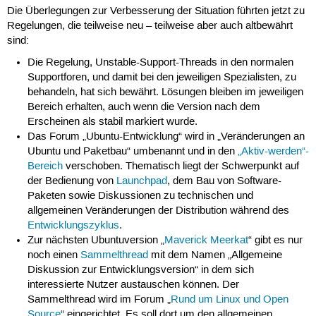
Die Überlegungen zur Verbesserung der Situation führten jetzt zu
Regelungen, die teilweise neu – teilweise aber auch altbewährt
sind:
Die Regelung, Unstable-Support-Threads in den normalen
Supportforen, und damit bei den jeweiligen Spezialisten, zu
behandeln, hat sich bewährt. Lösungen bleiben im jeweiligen
Bereich erhalten, auch wenn die Version nach dem
Erscheinen als stabil markiert wurde.
Das Forum „Ubuntu-Entwicklung“ wird in „Veränderungen an
Ubuntu und Paketbau“ umbenannt und in den
„Aktiv-werden“-
Bereich
verschoben. Thematisch liegt der Schwerpunkt auf
der Bedienung von
Launchpad
, dem Bau von Software-
Paketen sowie Diskussionen zu technischen und
allgemeinen Veränderungen der Distribution während des
Entwicklungszyklus
.
Zur nächsten Ubuntuversion „
Maverick Meerkat
“ gibt es nur
noch einen
Sammelthread
mit dem Namen „Allgemeine
Diskussion zur Entwicklungsversion“ in dem sich
interessierte Nutzer austauschen können. Der
Sammelthread wird im Forum „
Rund um Linux und Open
Source
“ eingerichtet. Es soll dort um den allgemeinen