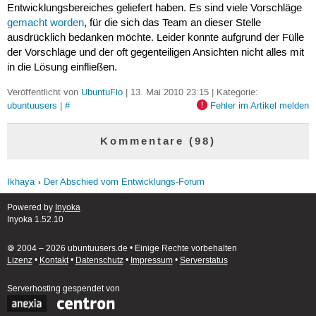
Entwicklungsbereiches geliefert haben. Es sind viele Vorschläge
gemacht worden
, für die sich das Team an dieser Stelle
ausdrücklich bedanken möchte. Leider konnte aufgrund der Fülle
der Vorschläge und der oft gegenteiligen Ansichten nicht alles mit
in die Lösung einfließen.
Veröffentlicht von
UbuntuFlo
| 13. Mai 2010 23:15 | Kategorie:
ubuntuusers
|
#
Fehler im Artikel melden
Kommentare (98)
Ikhaya
Der Abschied vom Entwicklungs-Forum
Powered by
Inyoka
Inyoka 1.52.10
🄯 2004 – 2026 ubuntuusers.de • Einige Rechte vorbehalten
Lizenz
•
Kontakt
•
Datenschutz
•
Impressum
•
Serverstatus
Serverhosting
gespendet von