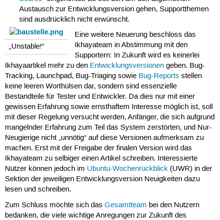
Austausch zur Entwicklungsversion gehen, Supportthemen
sind ausdrücklich nicht erwünscht.
Eine weitere Neuerung beschloss das
Ikhayateam in Abstimmung mit den
„Unstable!“
Supportern: In Zukunft wird es keinerlei
Ikhayaartikel mehr zu den
Entwicklungsversionen
geben. Bug-
Tracking, Launchpad, Bug-Triaging sowie
Bug-Reports
stellen
keine leeren Worthülsen dar, sondern sind essenzielle
Bestandteile für Tester und Entwickler. Da dies nur mit einer
gewissen Erfahrung sowie ernsthaftem Interesse möglich ist, soll
mit dieser Regelung versucht werden, Anfänger, die sich aufgrund
mangelnder Erfahrung zum Teil das System zerstörten, und Nur-
Neugierige nicht „unnötig“ auf diese Versionen aufmerksam zu
machen. Erst mit der Freigabe der finalen Version wird das
Ikhayateam zu selbiger einen Artikel schreiben. Interessierte
Nutzer können jedoch im
Ubuntu-Wochenrückblick
(UWR) in der
Sektion der jeweiligen Entwicklungsversion Neuigkeiten dazu
lesen und schreiben.
Zum Schluss möchte sich das
Gesamtteam
bei den Nutzern
bedanken, die viele wichtige Anregungen zur Zukunft des