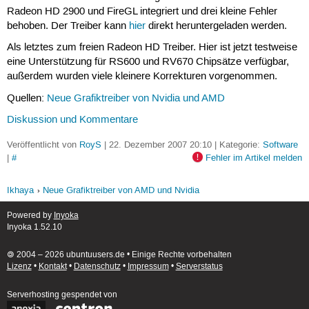
Radeon HD 2900 und FireGL integriert und drei kleine Fehler
behoben. Der Treiber kann
hier
direkt heruntergeladen werden.
Als letztes zum freien Radeon HD Treiber. Hier ist jetzt testweise
eine Unterstützung für RS600 und RV670 Chipsätze verfügbar,
außerdem wurden viele kleinere Korrekturen vorgenommen.
Quellen:
Neue Grafiktreiber von Nvidia und AMD
Diskussion und Kommentare
Veröffentlicht von
RoyS
| 22. Dezember 2007 20:10 | Kategorie:
Software
|
#
Fehler im Artikel melden
Ikhaya
Neue Grafiktreiber von AMD und Nvidia
Powered by
Inyoka
Inyoka 1.52.10
🄯 2004 – 2026 ubuntuusers.de • Einige Rechte vorbehalten
Lizenz
•
Kontakt
•
Datenschutz
•
Impressum
•
Serverstatus
Serverhosting
gespendet von