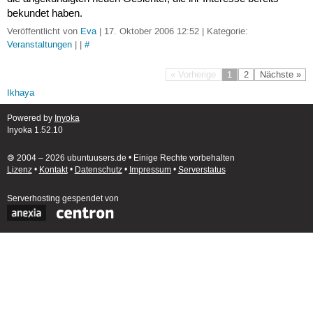
bekundet haben.
Veröffentlicht von
Eva
| 17. Oktober 2006 12:52 | Kategorie:
Veranstaltungen
| |
#
« Vorherige
1
2
Nächste »
Ikhaya
Powered by
Inyoka
Inyoka 1.52.10
🄯 2004 – 2026 ubuntuusers.de • Einige Rechte vorbehalten
Lizenz
•
Kontakt
•
Datenschutz
•
Impressum
•
Serverstatus
Serverhosting
gespendet von