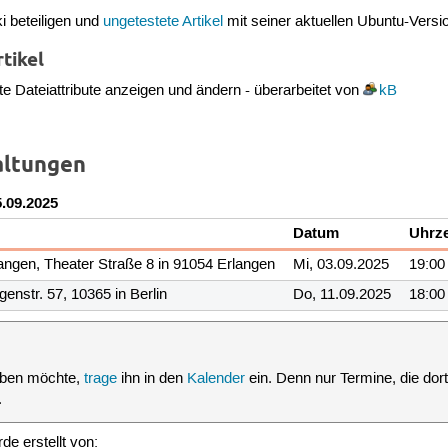
i beteiligen und
ungetestete Artikel
mit seiner aktuellen Ubuntu-Versio
tikel
te Dateiattribute anzeigen und ändern - überarbeitet von
kB
altungen
5.09.2025
Datum
Uhrze
langen, Theater Straße 8 in 91054 Erlangen
Mi, 03.09.2025
19:00
enstr. 57, 10365 in Berlin
Do, 11.09.2025
18:00
aben möchte,
trage
ihn in den
Kalender
ein. Denn nur Termine, die do
.
e erstellt von: