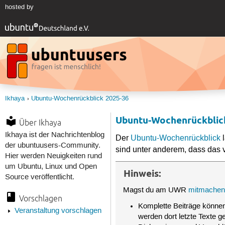
hosted by
Ikhaya
Ubuntu-Wochenrückblick 2025-36
Ubuntu-Wochenrückblic
Über Ikhaya
Ikhaya ist der Nachrichtenblog
Der
Ubuntu-Wochenrückblick
l
der ubuntuusers-Community.
sind unter anderem, dass das 
Hier werden Neuigkeiten rund
um Ubuntu, Linux und Open
Hinweis:
Source veröffentlicht.
Magst du am UWR
mitmache
Vorschlagen
Komplette Beiträge können
Veranstaltung vorschlagen
werden dort letzte Texte g