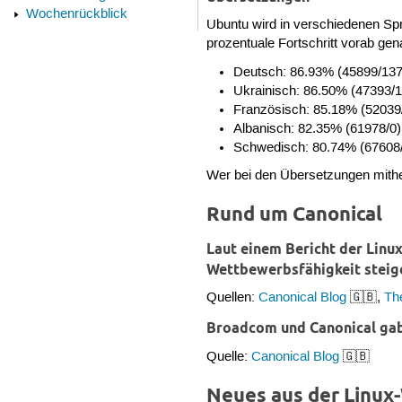
Wochenrückblick
Ubuntu wird in verschiedenen Spr
prozentuale Fortschritt vorab g
Deutsch: 86.93% (45899/137
Ukrainisch: 86.50% (47393/
Französisch: 85.18% (52039
Albanisch: 82.35% (61978/0)
Schwedisch: 80.74% (67608
Wer bei den Übersetzungen mithel
Rund um Canonical
Laut einem Bericht der Linu
Wettbewerbsfähigkeit steig
Quellen:
Canonical Blog
🇬🇧,
Th
Broadcom und Canonical ga
Quelle:
Canonical Blog
🇬🇧
Neues aus der Linux