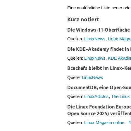
Eine ausführliche Liste neuer ode
Kurz notiert
Die Windows-11-Oberfläche 
Quellen:
LinuxNews
,
Linux Magaz
Die KDE–Akademy findet in B
Quellen:
LinuxNews
,
KDE Akad
Bcachefs bleibt im Linux–Ker
Quelle:
LinuxNews
DocumentDB, eine Open-Sour
Quellen:
LinuxAdictos
,
The Linux
Die Linux Foundation Europ
Open Source 2025) veröffent
Quellen:
Linux Magazin online
,