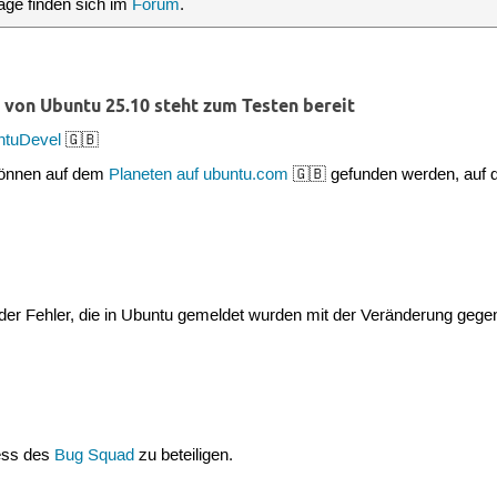
äge finden sich im
Forum
.
 von Ubuntu 25.10 steht zum Testen bereit
ntuDevel
🇬🇧
 können auf dem
Planeten auf ubuntu.com
🇬🇧 gefunden werden, auf
der Fehler, die in Ubuntu gemeldet wurden mit der Veränderung gege
zess des
Bug Squad
zu beteiligen.