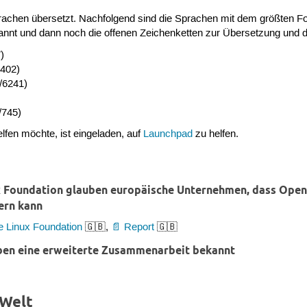
achen übersetzt. Nachfolgend sind die Sprachen mit dem größten Fort
enannt und dann noch die offenen Zeichenketten zur Übersetzung un
)
1402)
/6241)
/745)
fen möchte, ist eingeladen, auf
Launchpad
zu helfen.
x Foundation glauben europäische Unternehmen, dass Open 
ern kann
e Linux Foundation
🇬🇧,
Report
🇬🇧
ben eine erweiterte Zusammenarbeit bekannt
-Welt