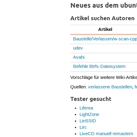
Neues aus dem ubun
Artikel suchen Autoren
Artikel
Baustelle/Verlassen/w-scan-cp
udev
Avahi
Befehle Btrfs-Dateisystem
Vorschläge für weitere Wiki-Artik
Quellen:
verlassene Baustellen
,
f
Tester gesucht
Liferea
LightZone
LinSSID
Lirc
LiveCD manuell remastern