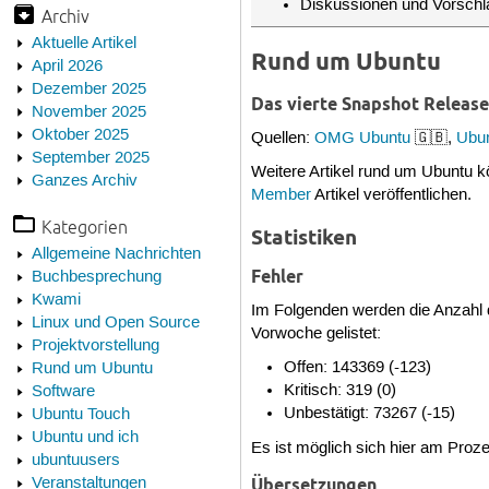
Diskussionen und Vorschl
Archiv
Aktuelle Artikel
Rund um Ubuntu
April 2026
Dezember 2025
Das vierte Snapshot Release
November 2025
Oktober 2025
Quellen:
OMG Ubuntu
🇬🇧,
Ubu
September 2025
Weitere Artikel rund um Ubuntu
Ganzes Archiv
Member
Artikel veröffentlichen.
Kategorien
Statistiken
Allgemeine Nachrichten
Fehler
Buchbesprechung
Kwami
Im Folgenden werden die Anzahl 
Linux und Open Source
Vorwoche gelistet:
Projektvorstellung
Offen: 143369 (-123)
Rund um Ubuntu
Kritisch: 319 (0)
Software
Unbestätigt: 73267 (-15)
Ubuntu Touch
Ubuntu und ich
Es ist möglich sich hier am Pro
ubuntuusers
Veranstaltungen
Übersetzungen