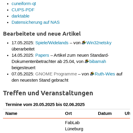
cuneiform-qt
CUPS-PDF
darktable
Datensicherung auf NAS
Bearbeitete und neue Artikel
17.05.2025:
Spiele/Widelands
– von
Win32netsky
überarbeitet
14.05.2025:
Papers
– Artikel zum neuen Standard-
Dokumentenbetrachter ab 25.04, von
bibamah
beigesteuert
07.05.2025:
GNOME Programme
– von
Ruth-Wies
auf
den neuesten Stand gebracht
Treffen und Veranstaltungen
Termine vom 20.05.2025 bis 02.06.2025
Name
Ort
Datum
Uhr
FabLab
Lüneburg