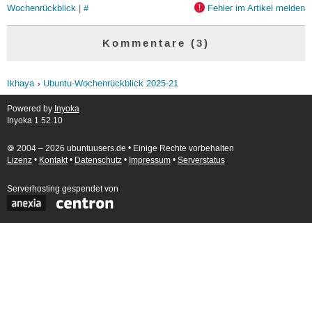
Wochenrückblick
|
#
Fehler im Artikel melden
Kommentare (3)
Ikhaya
Ubuntu-Wochenrückblick 2025-21
Powered by
Inyoka
Inyoka 1.52.10
🄯 2004 – 2026 ubuntuusers.de • Einige Rechte vorbehalten
Lizenz
•
Kontakt
•
Datenschutz
•
Impressum
•
Serverstatus
Serverhosting
gespendet von