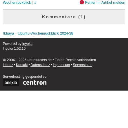
Wochenrückblick
|
#
Fehler im Artikel melden
Kommentare (1)
Ikhaya
Ubuntu-Wochenrückblick 2024-38
Powered by
Inyoka
Inyoka 1.52.10
🄯 2004 – 2026 ubuntuusers.de • Einige Rechte vorbehalten
Lizenz
•
Kontakt
•
Datenschutz
•
Impressum
•
Serverstatus
Serverhosting
gespendet von