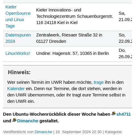
Kieler
Kieler Innovations- und
OpenSource
Sa,
Technologiezentrum Schauenburgerstr.
und Linux
21.09.2
116 24118 Kiel in Kiel
Tage
Datenspuren
Zentralwerk, Riesaer Straße 32 in
So,
2024
01127 Dresden
22.09.2
Do,
LinuxWorks!
Undine: Hagenstr. 57, 10365 in Berlin
26.09.2
Hinweis:
Wer seinen Termin im UWR haben möchte,
trage
ihn in den
Kalender
ein. Denn nur Termine, die dort stehen, werden in
den UWR übernommen, oder ihr tragt eure Termine selbst in
den UWR ein.
Den Ubuntu-Wochenrückblick dieser Woche haben
sh4711
und
Dimanche
gestaltet.
Veröffentlicht von
Dimanche
| 16. September 2024 22:30 | Kategorie: