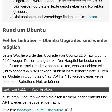
Montagabend ab ca. 18:00
eingetragen werden. Jeden
Uhr
werden dort letzte Texte geschrieben und Korrektur
gelesen.
Diskussionen und Vorschläge finden sich im
Forum
.
Rund um Ubuntu
Fehler behoben – Ubuntu Upgrades sind wieder
möglich
Letzte Woche wurde das Upgrade von Ubuntu 22.04 auf Ubuntu
24.04 wegen Fehlern ausgesetzt. Der Hauptfehler bestand in
unerfüllten Kernel-Header-Abhängigkeiten, was zu Fehlern wie
„linux-headers-6.5.0-1025-gcp ist nicht installierbar“ führte. Durch
ein Update in Ubuntu 22.04 auf APT 2.4.13 wurde dieser Fehler
behoben. Betroffene Nutzer können
apt install --fix-broken 
ausführen. Dadurch werden die alten Kernel-Header entfernt und
APT wieder betriebsbereit gemacht.
Quellen:
fosstopia
,
Ubuntu Discourse
🇬🇧