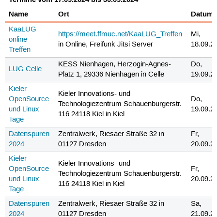
Name
Ort
Datum
KaaLUG
https://meet.ffmuc.net/KaaLUG_Treffen
Mi,
online
in Online, Freifunk Jitsi Server
18.09.2
Treffen
KESS Nienhagen, Herzogin-Agnes-
Do,
LUG Celle
Platz 1, 29336 Nienhagen in Celle
19.09.2
Kieler
Kieler Innovations- und
OpenSource
Do,
Technologiezentrum Schauenburgerstr.
und Linux
19.09.2
116 24118 Kiel in Kiel
Tage
Datenspuren
Zentralwerk, Riesaer Straße 32 in
Fr,
2024
01127 Dresden
20.09.2
Kieler
Kieler Innovations- und
OpenSource
Fr,
Technologiezentrum Schauenburgerstr.
und Linux
20.09.2
116 24118 Kiel in Kiel
Tage
Datenspuren
Zentralwerk, Riesaer Straße 32 in
Sa,
2024
01127 Dresden
21.09.2