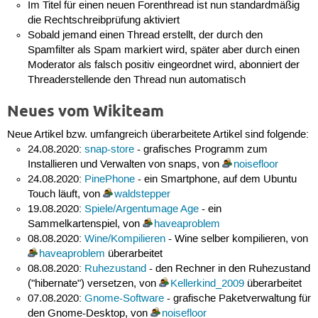
Im Titel für einen neuen Forenthread ist nun standardmäßig
die Rechtschreibprüfung aktiviert
Sobald jemand einen Thread erstellt, der durch den
Spamfilter als Spam markiert wird, später aber durch einen
Moderator als falsch positiv eingeordnet wird, abonniert der
Threaderstellende den Thread nun automatisch
Neues vom Wikiteam
Neue Artikel bzw. umfangreich überarbeitete Artikel sind folgende:
24.08.2020:
snap-store
- grafisches Programm zum
Installieren und Verwalten von snaps, von
noisefloor
24.08.2020:
PinePhone
- ein Smartphone, auf dem Ubuntu
Touch läuft, von
waldstepper
19.08.2020:
Spiele/Argentumage Age
- ein
Sammelkartenspiel, von
haveaproblem
08.08.2020:
Wine/Kompilieren
- Wine selber kompilieren, von
haveaproblem
überarbeitet
08.08.2020:
Ruhezustand
- den Rechner in den Ruhezustand
("hibernate") versetzen, von
Kellerkind_2009
überarbeitet
07.08.2020:
Gnome-Software
- grafische Paketverwaltung für
den Gnome-Desktop, von
noisefloor