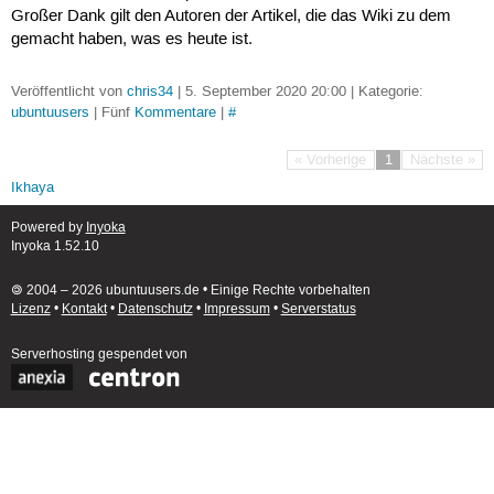
Großer Dank gilt den Autoren der Artikel, die das Wiki zu dem
gemacht haben, was es heute ist.
Veröffentlicht von
chris34
| 5. September 2020 20:00 | Kategorie:
ubuntuusers
| Fünf
Kommentare
|
#
« Vorherige
1
Nächste »
Ikhaya
Powered by
Inyoka
Inyoka 1.52.10
🄯 2004 – 2026 ubuntuusers.de • Einige Rechte vorbehalten
Lizenz
•
Kontakt
•
Datenschutz
•
Impressum
•
Serverstatus
Serverhosting
gespendet von