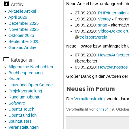
Archiv
Neue Artikel bzw. umfangreich übe
Aktuelle Artikel
27.09.2020:
PHP/Internationa
April 2026
19.09.2020:
Ventoy
- Program
Dezember 2025
16.09.2020:
snap
- alternati
November 2025
09.09.2020:
Video-Dekodieru
Oktober 2025
trollsportverein
September 2025
Neue Howtos bzw. umfangreich üb
Ganzes Archiv
07.09.2020:
Howto/Aufsetzen
Kategorien
überarbeitet
Allgemeine Nachrichten
03.09.2020:
Howto/Knossos
Buchbesprechung
Großer Dank gilt den Autoren der
Kwami
Linux und Open Source
Neues im Forum
Projektvorstellung
Rund um Ubuntu
Der
Verhaltenskodex
wurde daran
Software
Ubuntu Touch
Veröffentlicht von
chris34
| 9. Oktobe
Ubuntu und ich
ubuntuusers
Veranstaltungen