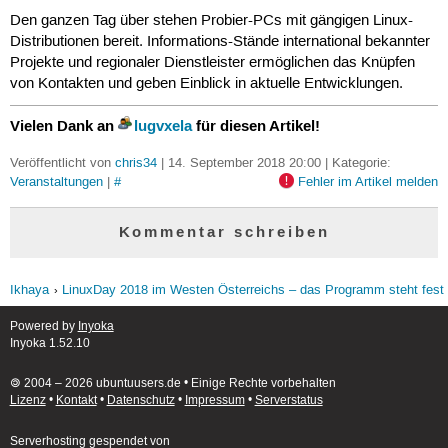
Den ganzen Tag über stehen Probier-PCs mit gängigen Linux-
Distributionen bereit. Informations-Stände international bekannter
Projekte und regionaler Dienstleister ermöglichen das Knüpfen
von Kontakten und geben Einblick in aktuelle Entwicklungen.
Vielen Dank an
lugvxela
für diesen Artikel!
Veröffentlicht von
chris34
| 14. September 2018 20:00 | Kategorie:
Veranstaltungen
|
#
Fehler im Artikel melden
Kommentar schreiben
Ikhaya
LinuxDay 2018 im Westen Österreichs – das Programm steht fest
Powered by
Inyoka
Inyoka 1.52.10
🄯 2004 – 2026 ubuntuusers.de • Einige Rechte vorbehalten
Lizenz
•
Kontakt
•
Datenschutz
•
Impressum
•
Serverstatus
Serverhosting
gespendet von