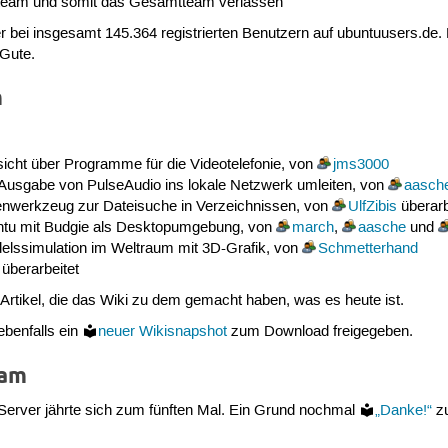
team und somit das Gesamtteam verlassen
r bei insgesamt 145.364 registrierten Benutzern auf ubuntuusers.de. 
 Gute.
m
icht über Programme für die Videotelefonie, von
jms3000
 Ausgabe von PulseAudio ins lokale Netzwerk umleiten, von
aasch
werkzeug zur Dateisuche in Verzeichnissen, von
UlfZibis
überarb
tu mit Budgie als Desktopumgebung, von
march
,
aasche
und
elssimulation im Weltraum mit 3D-Grafik, von
Schmetterhand
überarbeitet
 Artikel, die das Wiki zu dem gemacht haben, was es heute ist.
ebenfalls ein
neuer Wikisnapshot
zum Download freigegeben.
eam
Server jährte sich zum fünften Mal. Ein Grund nochmal
„Danke!“
zu