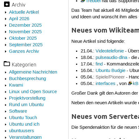
Trebbel
hat das Supporter
Archiv
Das Team hat aktuell 46 Mitgliede
Aktuelle Artikel
und Ideen und wünscht ihm alles
April 2026
Dezember 2025
Neues vom Wikitea
November 2025
Oktober 2025
Neue Artikel sind folgende:
September 2025
21.04.:
Videotelefonie
- Übers
Ganzes Archiv
18.04.:
pulseaudio-dlna
- die
17.04.:
find
- Kommandozeilen
Kategorien
16.04.:
Ubuntu Budgie
- Ubun
Allgemeine Nachrichten
05.04.:
Spiele/Pioneer
- Hand
Buchbesprechung
05.04.:
interfaces
, von
kB
Kwami
Linux und Open Source
Großer Dank gilt den Autoren der
Projektvorstellung
Neben den neuen Artikeln wurde 
Rund um Ubuntu
Software
Neues vom Servert
Ubuntu Touch
Ubuntu und ich
Die Spendenaktion für die neuen 
ubuntuusers
Veranstaltungen