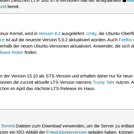
ieden zwischen LTS- und STS-Versionen hält der Ikhayaartikel
War
sind
bereit.
inux-Kernel, wird in
Version 4.2
ausgeliefert.
Unity
, die Ubuntu-Oberf
ice
ist auf die neueste Version 5.0.2 aktualisiert worden. Auch
Firefox
rhalb der neuen Ubuntu-Versionen aktualisiert. Anwender, die sich d
lease Notes
finden.
in der Version 15.10 als STS-Version und erhalten daher nur für neun
önnen die zurzeit aktuelle LTS-Version namens
Trusty Tahr
nutzen. 
schon im April das nächste LTS-Release im Haus.
e
Torrent
-Dateien zum Download verwenden, um die Server zu entlast
rzem ein ISO-Abbild der
Entwicklungsversion
geladen haben, können