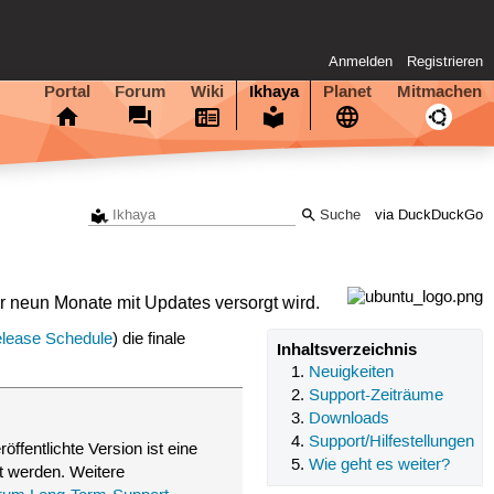
Anmelden
Registrieren
Portal
Forum
Wiki
Ikhaya
Planet
Mitmachen
via DuckDuckGo
er neun Monate mit Updates versorgt wird.
elease Schedule
) die finale
Inhaltsverzeichnis
Neuigkeiten
Support-Zeiträume
Downloads
Support/Hilfestellungen
öffentlichte Version ist eine
Wie geht es weiter?
t werden. Weitere