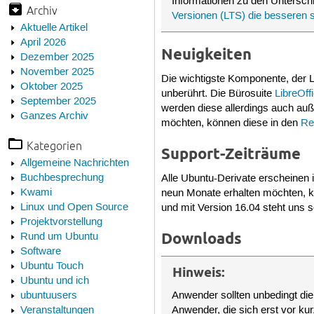
Informationen zu den Untersch
Archiv
Versionen (LTS) die besseren 
Aktuelle Artikel
April 2026
Neuigkeiten
Dezember 2025
November 2025
Die wichtigste Komponente, der L
Oktober 2025
unberührt. Die Bürosuite
LibreOff
September 2025
werden diese allerdings auch auße
Ganzes Archiv
möchten, können diese in den
Re
Kategorien
Support-Zeiträume
Allgemeine Nachrichten
Buchbesprechung
Alle Ubuntu-Derivate erscheinen 
Kwami
neun Monate erhalten möchten, k
Linux und Open Source
und mit Version 16.04 steht uns 
Projektvorstellung
Downloads
Rund um Ubuntu
Software
Ubuntu Touch
Hinweis:
Ubuntu und ich
ubuntuusers
Anwender sollten unbedingt di
Veranstaltungen
Anwender, die sich erst vor ku