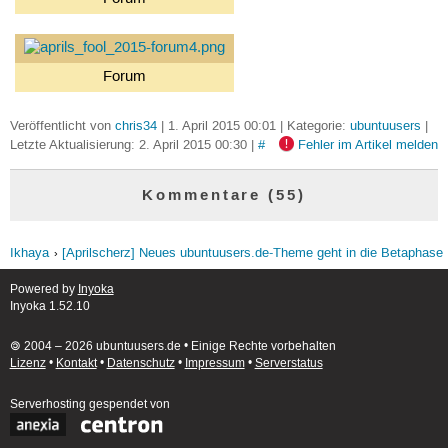
Forum
Veröffentlicht von
chris34
| 1. April 2015 00:01 | Kategorie:
ubuntuusers
|
Letzte Aktualisierung: 2. April 2015 00:30 |
#
Fehler im Artikel melden
Kommentare (55)
Ikhaya
[Aprilscherz] Neues ubuntuusers.de-Theme geht in die Betaphase
Powered by
Inyoka
Inyoka 1.52.10
🄯 2004 – 2026 ubuntuusers.de • Einige Rechte vorbehalten
Lizenz
•
Kontakt
•
Datenschutz
•
Impressum
•
Serverstatus
Serverhosting
gespendet von