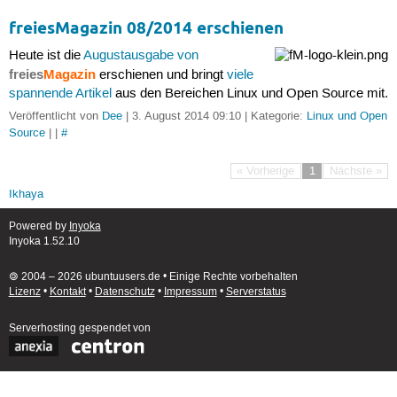
freiesMagazin 08/2014 erschienen
Heute ist die
Augustausgabe von
freies
Magazin
erschienen und bringt
viele
spannende Artikel
aus den Bereichen Linux und Open Source mit.
Veröffentlicht von
Dee
| 3. August 2014 09:10 | Kategorie:
Linux und Open
Source
| |
#
« Vorherige
1
Nächste »
Ikhaya
Powered by
Inyoka
Inyoka 1.52.10
🄯 2004 – 2026 ubuntuusers.de • Einige Rechte vorbehalten
Lizenz
•
Kontakt
•
Datenschutz
•
Impressum
•
Serverstatus
Serverhosting
gespendet von