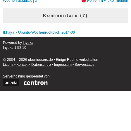
Wochenrückblick
|
#
Fehler im Artikel melden
Kommentare (7)
Ikhaya
Ubuntu-Wochenrückblick 2014-06
Powered by
Inyoka
Inyoka 1.52.10
🄯 2004 – 2026 ubuntuusers.de • Einige Rechte vorbehalten
Lizenz
•
Kontakt
•
Datenschutz
•
Impressum
•
Serverstatus
Serverhosting
gespendet von