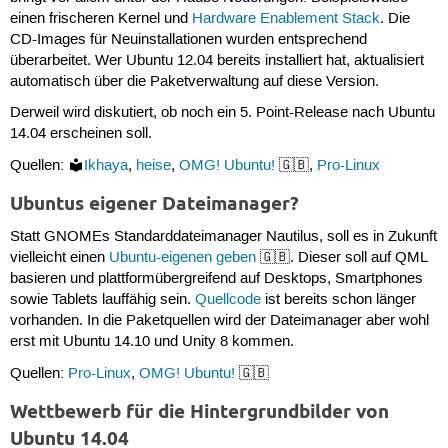
einen frischeren Kernel und
Hardware Enablement Stack
. Die
CD-Images für Neuinstallationen wurden entsprechend
überarbeitet. Wer Ubuntu 12.04 bereits installiert hat, aktualisiert
automatisch über die Paketverwaltung auf diese Version.
Derweil wird diskutiert, ob noch ein 5. Point-Release nach Ubuntu
14.04 erscheinen soll.
Quellen:
Ikhaya
,
heise
,
OMG! Ubuntu!
🇬🇧,
Pro-Linux
Ubuntus eigener Dateimanager?
Statt GNOMEs Standarddateimanager Nautilus, soll es in Zukunft
vielleicht einen
Ubuntu-eigenen geben
🇬🇧. Dieser soll auf QML
basieren und plattformübergreifend auf Desktops, Smartphones
sowie Tablets lauffähig sein.
Quellcode
ist bereits schon länger
vorhanden. In die Paketquellen wird der Dateimanager aber wohl
erst mit Ubuntu 14.10 und Unity 8 kommen.
Quellen:
Pro-Linux
,
OMG! Ubuntu!
🇬🇧
Wettbewerb für die Hintergrundbilder von
Ubuntu 14.04