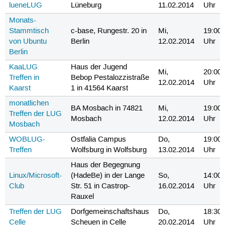
lueneLUG
Lüneburg
11.02.2014
Uhr
Monats-
Stammtisch
c-base, Rungestr. 20 in
Mi,
19:00
von Ubuntu
Berlin
12.02.2014
Uhr
Berlin
KaaLUG
Haus der Jugend
Mi,
20:00
Treffen in
Bebop Pestalozzistraße
12.02.2014
Uhr
Kaarst
1 in 41564 Kaarst
monatlichen
BA Mosbach in 74821
Mi,
19:00
Treffen der LUG
Mosbach
12.02.2014
Uhr
Mosbach
WOBLUG-
Ostfalia Campus
Do,
19:00
Treffen
Wolfsburg in Wolfsburg
13.02.2014
Uhr
Haus der Begegnung
Linux/Microsoft-
(HadeBe) in der Lange
So,
14:00
Club
Str. 51 in Castrop-
16.02.2014
Uhr
Rauxel
Treffen der LUG
Dorfgemeinschaftshaus
Do,
18:30
Celle
Scheuen in Celle
20.02.2014
Uhr