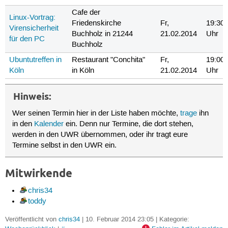
Cafe der
Linux-Vortrag:
Friedenskirche
Fr,
19:30
Virensicherheit
Buchholz in 21244
21.02.2014
Uhr
für den PC
Buchholz
Ubuntutreffen in
Restaurant "Conchita"
Fr,
19:00
Köln
in Köln
21.02.2014
Uhr
Hinweis:
Wer seinen Termin hier in der Liste haben möchte,
trage
ihn
in den
Kalender
ein. Denn nur Termine, die dort stehen,
werden in den UWR übernommen, oder ihr tragt eure
Termine selbst in den UWR ein.
Mitwirkende
chris34
toddy
Veröffentlicht von
chris34
| 10. Februar 2014 23:05 | Kategorie: