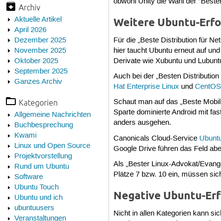
obwohl Unity die Wahl der “Best
Archiv
Aktuelle Artikel
Weitere Ubuntu-Erfo
April 2026
Dezember 2025
Für die „Beste Distribution für N
November 2025
hier taucht Ubuntu erneut auf und
Oktober 2025
Derivate wie Xubuntu und Lubuntu 
September 2025
Auch bei der „Besten Distributio
Ganzes Archiv
Hat Enterprise Linux
und
CentO
Kategorien
Schaut man auf das „Beste Mobil-
Sparte dominierte Android mit fas
Allgemeine Nachrichten
anders ausgehen.
Buchbesprechung
Kwami
Canonicals Cloud-Service
Ubunt
Linux und Open Source
Google Drive führen das Feld abe
Projektvorstellung
Als „Bester Linux-Advokat/Evan
Rund um Ubuntu
Plätze 7 bzw. 10 ein, müssen si
Software
Ubuntu Touch
Negative Ubuntu-Erf
Ubuntu und ich
ubuntuusers
Nicht in allen Kategorien kann s
Veranstaltungen