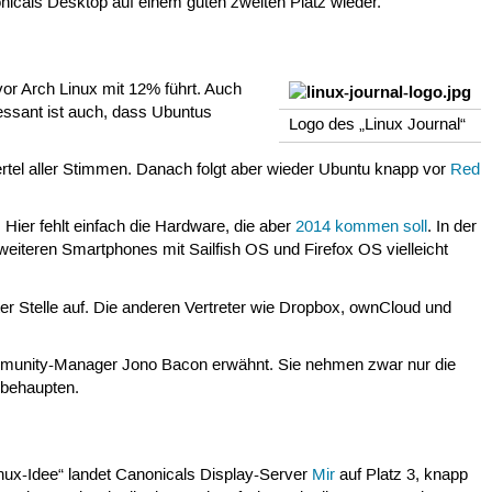
icals Desktop auf einem guten zweiten Platz wieder.
vor Arch Linux mit 12% führt. Auch
ressant ist auch, dass Ubuntus
Logo des „Linux Journal“
ertel aller Stimmen. Danach folgt aber wieder Ubuntu knapp vor
Red
Hier fehlt einfach die Hardware, die aber
2014 kommen soll
. In der
 weiteren Smartphones mit Sailfish OS und Firefox OS vielleicht
er Stelle auf. Die anderen Vertreter wie Dropbox, ownCloud und
mmunity-Manager Jono Bacon erwähnt. Sie nehmen zwar nur die
 behaupten.
Linux-Idee“ landet Canonicals Display-Server
Mir
auf Platz 3, knapp