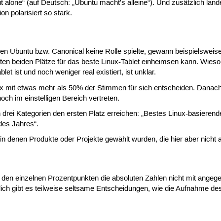
t alone“ (auf Deutsch: „Ubuntu macht's alleine“). Und zusätzlich lande
n polarisiert so stark.
nen Ubuntu bzw. Canonical keine Rolle spielte, gewann beispielswe
ten beiden Plätze für das beste Linux-Tablet einheimsen kann. Wies
et ist und noch weniger real existiert, ist unklar.
x mit etwas mehr als 50% der Stimmen für sich entscheiden. Danach fo
ch im einstelligen Bereich vertreten.
n drei Kategorien den ersten Platz erreichen: „Bestes Linux-basier
des Jahres“.
 in denen Produkte oder Projekte gewählt wurden, die hier aber nicht
bei den einzelnen Prozentpunkten die absoluten Zahlen nicht mit ange
zlich gibt es teilweise seltsame Entscheidungen, wie die Aufnahme de