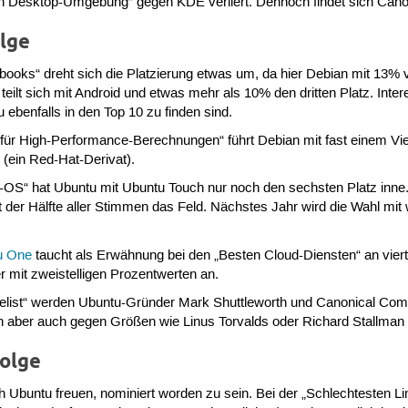
en Desktop-Umgebung“ gegen KDE verliert. Dennoch findet sich Canon
lge
etbooks“ dreht sich die Platzierung etwas um, da hier Debian mit 13% 
 teilt sich mit Android und etwas mehr als 10% den dritten Platz. Inte
ebenfalls in den Top 10 zu finden sind.
n für High-Performance-Berechnungen“ führt Debian mit fast einem Vi
S
(ein Red-Hat-Derivat).
OS“ hat Ubuntu mit Ubuntu Touch nur noch den sechsten Platz inne. 
t der Hälfte aller Stimmen das Feld. Nächstes Jahr wird die Wahl mit
u One
taucht als Erwähnung bei den „Besten Cloud-Diensten“ an viert
r mit zweistelligen Prozentwerten an.
gelist“ werden Ubuntu-Gründer Mark Shuttleworth und Canonical Co
ch aber auch gegen Größen wie Linus Torvalds oder Richard Stallman
olge
ich Ubuntu freuen, nominiert worden zu sein. Bei der „Schlechtesten 