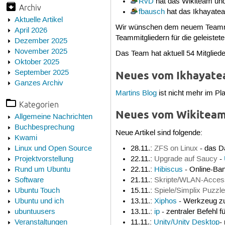
RvD
hat das Wikiteam un
Archiv
fbausch
hat das Ikhayate
Aktuelle Artikel
Wir wünschen dem neuem Teammitgl
April 2026
Teammitgliedern für die geleistet
Dezember 2025
November 2025
Das Team hat aktuell 54 Mitglied
Oktober 2025
September 2025
Neues vom Ikhayat
Ganzes Archiv
Martins Blog
ist nicht mehr im Pl
Kategorien
Neues vom Wikitea
Allgemeine Nachrichten
Buchbesprechung
Neue Artikel sind folgende:
Kwami
28.11.:
ZFS on Linux
- das D
Linux und Open Source
22.11.:
Upgrade auf Saucy
-
Projektvorstellung
22.11.:
Hibiscus
- Online-Ban
Rund um Ubuntu
21.11.:
Skripte/WLAN-Access
Software
15.11.:
Spiele/Simplix Puzzle
Ubuntu Touch
13.11.:
Xiphos
- Werkzeug zu
Ubuntu und ich
13.11.:
ip
- zentraler Befehl f
ubuntuusers
11.11.:
Unity/Unity Desktop
-
Veranstaltungen