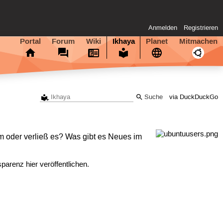
Anmelden
Registrieren
Portal
Forum
Wiki
Ikhaya
Planet
Mitmachen
via DuckDuckGo
am oder verließ es? Was gibt es Neues im
arenz hier veröffentlichen.