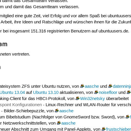
d damit das Gesamtteam verlassen.
am und damit das Gesamtteam verlassen.
ied eine gute Zeit, viel Erfolg und vor allem Spaß bei ubuntuusers
e Arbeit, ihre Ideen und Ratschläge und wünschen ihnen für die Zukunf
er bei insgesamt 151.316 registrierten Benutzern auf ubuntuusers.de.
eam
aneten vertreten.
m
ateisystem ZFS unter Ubuntu nutzen, von
aasche
und
datenninj
Ubuntu 13.04
auf
Ubuntu 13.10
aktualisieren, von
noisefloor
und
king-Client für das HBCI-Protokoll, von
Win32netsky
überarbeitet
point Konfigurationen
- Linux-Rechner und WLAN-Router für verschi
- Bilder-Schiebepuzzle, von
aasche
m Bibelstudium (Nachfolger von GnomeSword bzw. Sword), von
ür Netzwerkschnittstellen, von
aasche
 neuer Abschnitt zum Umgang mit Panel-Applets, von
frustschieber