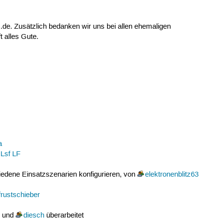
.de. Zusätzlich bedanken wir uns bei allen ehemaligen
t alles Gute.
a
Lsf LF
edene Einsatzszenarien konfigurieren, von
elektronenblitz63
frustschieber
und
diesch
überarbeitet