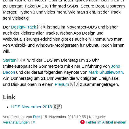
zu funktionieren. Neben Ubuntu Touch gibt es auch noch Themen
zu Upstart, FakeRAIDs, Trimmed SSDs, Secure Boot, Upstream
Merger, Python 3 und vieles mehr. Wie man sieht, ist der Track
sehr vielseitig.
Der
Design-Track
🇬🇧 ist neu im November-UDS und bisher
auch der kleinste aller Tracks. Neben App Design und
Webvisualisierungs-Richtlinien gibt es auch ein Thema, wo man
von Android- und Windows-Mobilgeräten für Ubuntu Touch lernen
will.
Starten
🇬🇧 wird der UDS am Dienstag um 16 Uhr
(mitteleuropäische Sommerzeit) mit einer Einführung von
Jono
Bacon
und der darauf folgenden Keynote von
Mark Shuttleworth
.
Am Donnerstag um 21 Uhr werden die wichtigsten Ereignisse
und Diskussionen in einem
Plenum
🇬🇧 zusammengetragen.
Link
UDS November 2013
🇬🇧
Veröffentlicht von
Dee
| 15. November 2013 19:55 | Kategorie:
Veranstaltungen
|
#
Fehler im Artikel melden