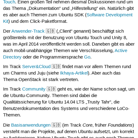
Touch
. Einen großen Teil nehmen diesmal Diskussionen rund um
das Thema „Dokumentation“ und „Hilfestellung“ ein. Natürlich gibt
es aber auch Themen zum Ubuntu SDK (
Software Development
Kit
) und dem Click-Paketformat.
Der
Anwender-Track
🇬🇧 („Client“ genannt) beschäftigt sich
größtenteils mit der Benutzung von Ubuntu Touch und Unity 8,
was im April 2014 veröffentlicht werden soll. Daneben gibt es aber
auch mobil-unabhängige Themen wie Verschlüsselung,
Active
Directory
oder die Programmiersprache
Go
.
Im Track
Server&Cloud
🇬🇧 findet man vor allem Themen rund
um Charms und Juju (siehe
Ikhaya-Artikel
). Aber auch das
Thema OpenStack ist stark vertreten.
Im Track
Community
🇬🇧 geht es, wie der Name schon sagt, um
die Ubuntu-Community. Themen sind dabei die
Qualitätssicherung für Ubuntu 14.04 LTS „Trusty Tahr“, die
Benutzerdokumentation des Systems und verschiedene LoCo-
Themen.
Core
Foundations
Die
Basisanwendungen
🇬🇧 (im Track
, früher
)
versteht man die Projekte, auf denen Ubuntu aufsetzt, um korrekt