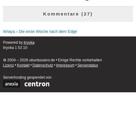
Kommentare (27)
Ikhaya
Die erste Woche nach dem Edge
Powered by
Inyoka
Inyoka 1.52.10
🄯 2004 – 2026 ubuntuusers.de • Einige Rechte vorbehalten
Lizenz
•
Kontakt
•
Datenschutz
•
Impressum
•
Serverstatus
Serverhosting
gespendet von