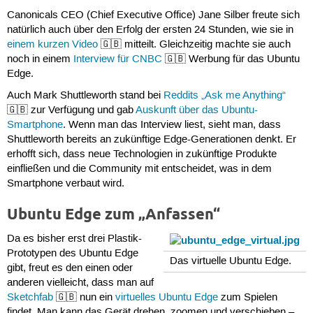
Canonicals CEO (Chief Executive Office) Jane Silber freute sich
natürlich auch über den Erfolg der ersten 24 Stunden, wie sie in
einem kurzen Video
🇬🇧 mitteilt. Gleichzeitig machte sie auch
noch in einem
Interview für CNBC
🇬🇧 Werbung für das Ubuntu
Edge.
Auch Mark Shuttleworth stand bei
Reddits „Ask me Anything“
🇬🇧 zur Verfügung und gab
Auskunft über das Ubuntu-
Smartphone
. Wenn man das Interview liest, sieht man, dass
Shuttleworth bereits an zukünftige Edge-Generationen denkt. Er
erhofft sich, dass neue Technologien in zukünftige Produkte
einfließen und die Community mit entscheidet, was in dem
Smartphone verbaut wird.
Ubuntu Edge zum „Anfassen“
Da es bisher erst drei Plastik-
Prototypen des Ubuntu Edge
Das virtuelle Ubuntu Edge.
gibt, freut es den einen oder
anderen vielleicht, dass man auf
Sketchfab
🇬🇧 nun ein
virtuelles Ubuntu Edge
zum Spielen
findet. Man kann das Gerät drehen, zoomen und verschieben –