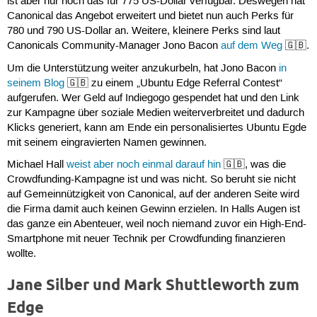
ist aber nur noch das für 775 US-Dollar verfügbar. Deswegen hat
Canonical das Angebot erweitert und bietet nun auch Perks für
780 und 790 US-Dollar an. Weitere, kleinere Perks sind laut
Canonicals Community-Manager Jono Bacon
auf dem Weg
🇬🇧.
Um die Unterstützung weiter anzukurbeln, hat Jono Bacon
in
seinem Blog
🇬🇧 zu einem „Ubuntu Edge Referral Contest“
aufgerufen. Wer Geld auf Indiegogo gespendet hat und den Link
zur Kampagne über soziale Medien weiterverbreitet und dadurch
Klicks generiert, kann am Ende ein personalisiertes Ubuntu Egde
mit seinem eingravierten Namen gewinnen.
Michael Hall
weist aber noch einmal darauf hin
🇬🇧, was die
Crowdfunding-Kampagne ist und was nicht. So beruht sie nicht
auf Gemeinnützigkeit von Canonical, auf der anderen Seite wird
die Firma damit auch keinen Gewinn erzielen. In Halls Augen ist
das ganze ein Abenteuer, weil noch niemand zuvor ein High-End-
Smartphone mit neuer Technik per Crowdfunding finanzieren
wollte.
Jane Silber und Mark Shuttleworth zum
Edge