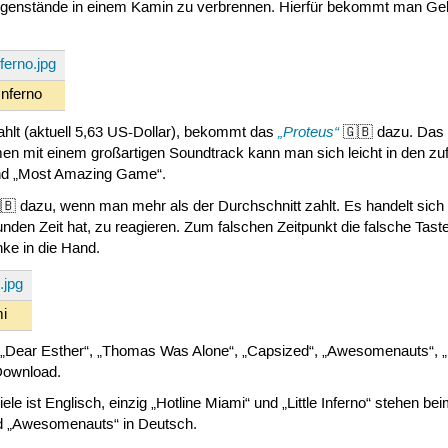
 Gegenstände in einem Kamin zu verbrennen. Hierfür bekommt man Gel
 Inferno
„Proteus“
hlt (aktuell 5,63 US-Dollar), bekommt das
🇬🇧 dazu. Das S
 mit einem großartigen Soundtrack kann man sich leicht in den zufal
 und „Most Amazing Game“.
🇧 dazu, wenn man mehr als der Durchschnitt zahlt. Es handelt sich
nden Zeit hat, zu reagieren. Zum falschen Zeitpunkt die falsche Tast
nke in die Hand.
mi
n „Dear Esther“, „Thomas Was Alone“, „Capsized“, „Awesomenauts“, „L
Download.
ele ist Englisch, einzig „Hotline Miami“ und „Little Inferno“ stehen 
und „Awesomenauts“ in Deutsch.