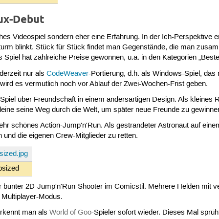
nux-Debut
ches Videospiel sondern eher eine Erfahrung. In der Ich-Perspektive 
tturm blinkt. Stück für Stück findet man Gegenstände, die man zus
 Spiel hat zahlreiche Preise gewonnen, u.a. in den Kategorien „Beste
 derzeit nur als
CodeWeaver
-Portierung, d.h. als Windows-Spiel, das
wird es vermutlich noch vor Ablauf der Zwei-Wochen-Frist geben.
n Spiel über Freundschaft in einem andersartigen Design. Als kleine
lleine seine Weg durch die Welt, um später neue Freunde zu gewinne
 sehr schönes Action-Jump'n'Run. Als gestrandeter Astronaut auf ein
und die eigenen Crew-Mitglieder zu retten.
psized
hr bunter 2D-Jump'n'Run-Shooter im Comicstil. Mehrere Helden mit
n Multiplayer-Modus.
rkennt man als
World of Goo
-Spieler sofort wieder. Dieses Mal sprü