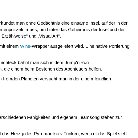
erkundet man ohne Gedächtnis eine einsame Insel, auf der in der
ammenpuzzeln muss, um hinter das Geheimnis der Insel und der
 Erzählweise“ und „Visual Art“.
 mit einem
Wine
-Wrapper ausgeliefert wird. Eine native Portierung
s Rechteck bahnt man sich in dem Jump'n'Run-
n, die einem beim Bestehen des Abenteuers helfen.
em fremden Planeten versucht man in der einem feindlich
 verschiedenen Fähigkeiten und eigenem Teamsong stehen zur
ht das Herz jedes Pyromanikers Funken, wenn er das Spiel sieht: