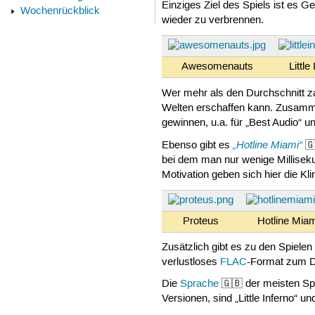
Einziges Ziel des Spiels ist es
Wochenrückblick
wieder zu verbrennen.
Awesomenauts
Little
Wer mehr als den Durchschnitt za
Welten erschaffen kann. Zusammen
gewinnen, u.a. für „Best Audio“
„Hotline Miami“
Ebenso gibt es
🇬
bei dem man nur wenige Milliseku
Motivation geben sich hier die Kli
Proteus
Hotline Mia
Zusätzlich gibt es zu den Spiele
verlustloses
FLAC
-Format zum 
Die
Sprache
🇬🇧 der meisten Spi
Versionen, sind „Little Inferno“ 