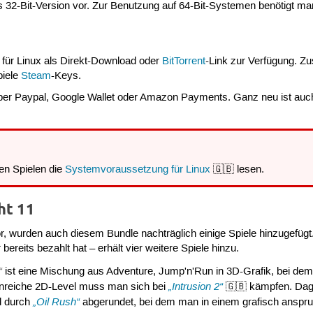
als 32-Bit-Version vor. Zur Benutzung auf 64-Bit-Systemen benötigt 
 für Linux als Direkt-Download oder
BitTorrent
-Link zur Verfügung. Z
piele
Steam
-Keys.
er Paypal, Google Wallet oder Amazon Payments. Ganz neu ist auc
en Spielen die
Systemvoraussetzung für Linux
🇬🇧 lesen.
ht 11
, wurden auch diesem Bundle nachträglich einige Spiele hinzugefügt
bereits bezahlt hat – erhält vier weitere Spiele hinzu.
“
ist eine Mischung aus Adventure, Jump'n'Run in 3D-Grafik, bei dem
„Intrusion 2“
nreiche 2D-Level muss man sich bei
🇬🇧 kämpfen. Da
„Oil Rush“
d durch
abgerundet, bei dem man in einem grafisch anspruc