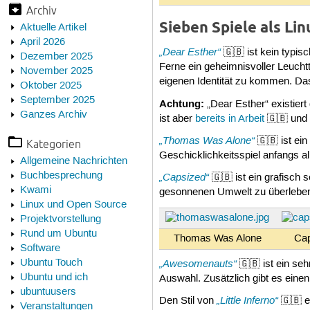
Archiv
Sieben Spiele als Li
Aktuelle Artikel
April 2026
„Dear Esther“
🇬🇧 ist kein typis
Dezember 2025
Ferne ein geheimnisvoller Leuch
November 2025
eigenen Identität zu kommen. Das
Oktober 2025
September 2025
Achtung:
„Dear Esther“ existiert
Ganzes Archiv
ist aber
bereits in Arbeit
🇬🇧 und 
„Thomas Was Alone“
🇬🇧 ist ei
Kategorien
Geschicklichkeitsspiel anfangs a
Allgemeine Nachrichten
Buchbesprechung
„Capsized“
🇬🇧 ist ein grafisch
Kwami
gesonnenen Umwelt zu überleben 
Linux und Open Source
Projektvorstellung
Rund um Ubuntu
Thomas Was Alone
Ca
Software
„Awesomenauts“
Ubuntu Touch
🇬🇧 ist ein se
Ubuntu und ich
Auswahl. Zusätzlich gibt es eine
ubuntuusers
„Little Inferno“
Den Stil von
🇬🇧 e
Veranstaltungen