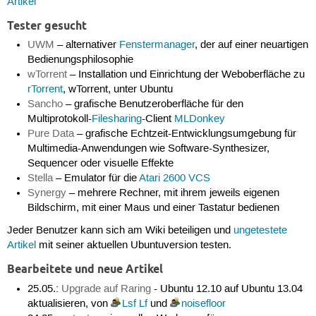
Artikel
Tester gesucht
UWM
– alternativer
Fenstermanager
, der auf einer neuartigen
Bedienungsphilosophie
wTorrent
– Installation und Einrichtung der Weboberfläche zu
rTorrent
, wTorrent, unter Ubuntu
Sancho
– grafische Benutzeroberfläche für den
Multiprotokoll-
Filesharing
-Client
MLDonkey
Pure Data
– grafische Echtzeit-Entwicklungsumgebung für
Multimedia-Anwendungen wie Software-Synthesizer,
Sequencer oder visuelle Effekte
Stella
– Emulator für die
Atari 2600 VCS
Synergy
– mehrere Rechner, mit ihrem jeweils eigenen
Bildschirm, mit einer Maus und einer Tastatur bedienen
Jeder Benutzer kann sich am Wiki beteiligen und
ungetestete
Artikel
mit seiner aktuellen Ubuntuversion testen.
Bearbeitete und neue Artikel
25.05.:
Upgrade auf Raring
- Ubuntu 12.10 auf Ubuntu 13.04
aktualisieren, von
Lsf Lf
und
noisefloor