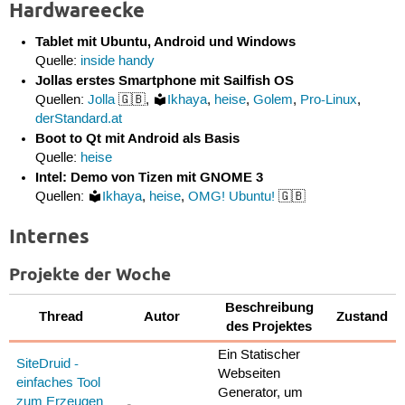
Hardwareecke
Tablet mit Ubuntu, Android und Windows
Quelle:
inside handy
Jollas erstes Smartphone mit Sailfish OS
Quellen:
Jolla
🇬🇧,
Ikhaya
,
heise
,
Golem
,
Pro-Linux
,
derStandard.at
Boot to Qt mit Android als Basis
Quelle:
heise
Intel: Demo von Tizen mit GNOME 3
Quellen:
Ikhaya
,
heise
,
OMG! Ubuntu!
🇬🇧
Internes
Projekte der Woche
Beschreibung
Thread
Autor
Zustand
des Projektes
Ein Statischer
SiteDruid -
Webseiten
einfaches Tool
Generator, um
zum Erzeugen