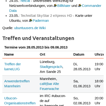
24.05.:
netcat
- universelles Werkzeug für
Netzwerkverbindungen, von
BillMaier
und
Commander
Data
23.05.:
TechniSat SkyStar 2 eXpress HD
- Karte unter
Ubuntu, von
Paderman
Quelle:
ubuntuusers.de Wiki
Treffen und Veranstaltungen
Termine vom 28.05.2013 bis 09.06.2013
Name
Ort
Datum
Uhrzei
Lüneburg,
Treffen der
Di,
19:00
Stadtgespräch
,
lueneLUG
28.05.2013
Uhr
Am Sande 25
Mannheim,
Anwendertreffen
Sa,
18:00
café|bar Alte
Mannheim
01.06.2013
Uhr
Feuerwache
im IRC #ubucon-
Ubucon-
So,
20:00
de auf
Organisationstreffen
02.06.2013
Uhr