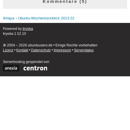
Kommentare (5)
Ikhaya
Ubuntu-Wochenrückblick 2013-22
Powered by
Inyoka
Inyoka 1.52.10
🄯 2004 – 2026 ubuntuusers.de • Einige Rechte vorbehalten
Lizenz
•
Kontakt
•
Datenschutz
•
Impressum
•
Serverstatus
Serverhosting
gespendet von