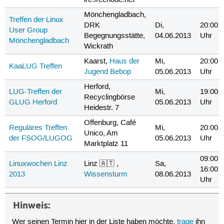
irc.freenode.net
Mönchengladbach,
Treffen der Linux
DRK
Di,
20:00
User Group
Begegnungsstätte,
04.06.2013
Uhr
Mönchengladbach
Wickrath
Kaarst,
Haus der
Mi,
20:00
KaaLUG Treffen
Jugend Bebop
05.06.2013
Uhr
Herford,
LUG-Treffen der
Mi,
19:00
Recyclingbörse
GLUG Herford
05.06.2013
Uhr
Heidestr. 7
Offenburg, Café
Reguläres Treffen
Mi,
20:00
Unico, Am
der FSOG/LUGOG
05.06.2013
Uhr
Marktplatz 11
09:00 
Linuxwochen Linz
Linz 🇦🇹 ,
Sa,
16:00
2013
Wissensturm
08.06.2013
Uhr
Hinweis:
Wer seinen Termin hier in der Liste haben möchte,
trage
ihn