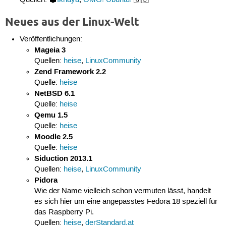
Quellen:
Ikhaya
,
OMG! Ubuntu!
🇬🇧
Neues aus der Linux-Welt
Veröffentlichungen:
Mageia 3
Quellen:
heise
,
LinuxCommunity
Zend Framework 2.2
Quelle:
heise
NetBSD 6.1
Quelle:
heise
Qemu 1.5
Quelle:
heise
Moodle 2.5
Quelle:
heise
Siduction 2013.1
Quellen:
heise
,
LinuxCommunity
Pidora
Wie der Name vielleich schon vermuten lässt, handelt
es sich hier um eine angepasstes Fedora 18 speziell für
das Raspberry Pi.
Quellen:
heise
,
derStandard.at