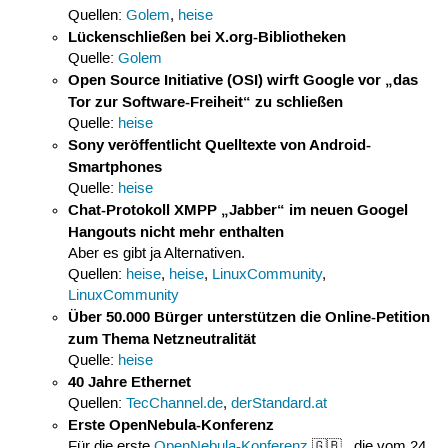
Quellen:
Golem
,
heise
Lückenschließen bei X.org-Bibliotheken
Quelle:
Golem
Open Source Initiative (OSI) wirft Google vor „das
Tor zur Software-Freiheit“ zu schließen
Quelle:
heise
Sony veröffentlicht Quelltexte von Android-
Smartphones
Quelle:
heise
Chat-Protokoll XMPP „Jabber“ im neuen Googel
Hangouts nicht mehr enthalten
Aber es gibt ja Alternativen.
Quellen:
heise
,
heise
,
LinuxCommunity
,
LinuxCommunity
Über 50.000 Bürger unterstützen die Online-Petition
zum Thema Netzneutralität
Quelle:
heise
40 Jahre Ethernet
Quellen:
TecChannel.de
,
derStandard.at
Erste OpenNebula-Konferenz
Für die erste
OpenNebula-Konferenz
🇬🇧 , die vom 24.