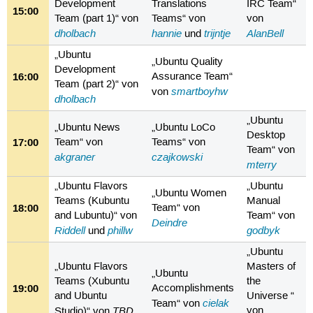
Development
Translations
IRC Team“
15:00
Team (part 1)“ von
Teams“ von
von
dholbach
hannie
trijntje
AlanBell
und
„Ubuntu
„Ubuntu Quality
Development
16:00
Assurance Team“
Team (part 2)“ von
smartboyhw
von
dholbach
„Ubuntu
„Ubuntu News
„Ubuntu LoCo
Desktop
17:00
Team“ von
Teams“ von
Team“ von
akgraner
czajkowski
mterry
„Ubuntu Flavors
„Ubuntu
„Ubuntu Women
Teams (Kubuntu
Manual
18:00
Team“ von
and Lubuntu)“ von
Team“ von
Deindre
Riddell
phillw
godbyk
und
„Ubuntu
„Ubuntu Flavors
Masters of
„Ubuntu
Teams (Xubuntu
the
19:00
Accomplishments
and Ubuntu
Universe “
cielak
Team“ von
TBD
von
Studio)“ von