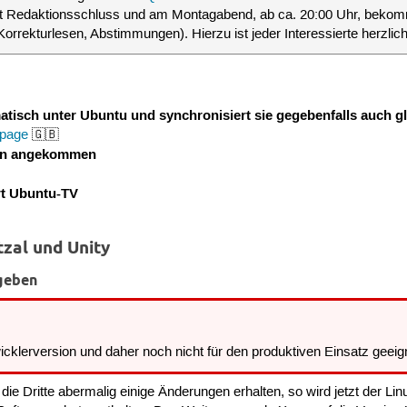
t Redaktionsschluss und am Montagabend, ab ca. 20:00 Uhr, bekom
, Korrekturlesen, Abstimmungen). Hierzu ist jeder Interessierte herzlic
matisch unter Ubuntu und synchronisiert sie gegebenfalls auch 
page
🇬🇧
len angekommen
t Ubuntu-TV
zal und Unity
egeben
wicklerversion und daher noch nicht für den produktiven Einsatz geeig
die Dritte abermalig einige Änderungen erhalten, so wird jetzt der L