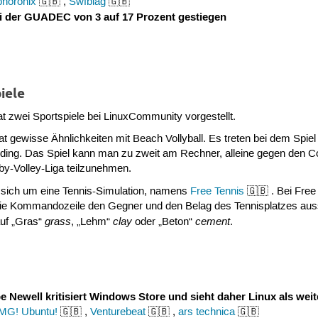
phoronix
🇬🇧 ,
Swfblag
🇬🇧
bei der GUADEC von 3 auf 17 Prozent gestiegen
iele
t zwei Sportspiele bei LinuxCommunity vorgestellt.
t gewisse Ähnlichkeiten mit Beach Vollyball. Es treten bei dem Spie
dding. Das Spiel kann man zu zweit am Rechner, alleine gegen den C
bby-Volley-Liga teilzunehmen.
s sich um eine Tennis-Simulation, namens
Free Tennis
🇬🇧 . Bei Free
e Kommandozeile den Gegner und den Belag des Tennisplatzes aussuc
grass
clay
cement
auf „Gras“
, „Lehm“
oder „Beton“
.
 Newell kritisiert Windows Store und sieht daher Linux als wei
MG! Ubuntu!
🇬🇧 ,
Venturebeat
🇬🇧 ,
ars technica
🇬🇧