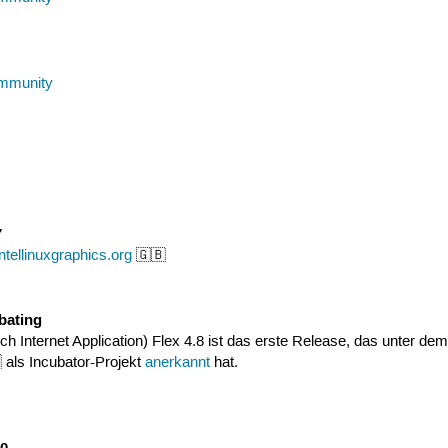
mmunity
7
Intellinuxgraphics.org
🇬🇧
bating
 Internet Application) Flex 4.8 ist das erste Release, das unter d
 als Incubator-Projekt
anerkannt
hat.
10