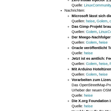
Quelle:
LinuxCommunit
Nachrichten:
Microsoft lässt sich 
Quellen:
heise
,
Golem
,
Das Gimp-Projekt brau
Quellen:
Golem
,
LinuxC
Der Meego-Nachfolger 
Quellen:
Golem
,
heise
Oracle veröffentlicht
Quelle:
heise
Jetzt ist es amtlich: 
Quellen:
Golem
,
heise
,
Mit Arduino Hoteltüren
Quellen:
Golem
,
heise
Vorarbeiten zum Lize
Das OpenStreetMap-Proje
Urheber der neuen OSM-
Quelle:
heise
Die X.org Foundation i
Quelle:
heise