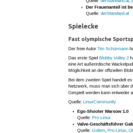
Quelle:
derStandard.at
,
Der Frauenanteil ist 
Quelle:
derStandard.at
Spielecke
Fast olympische Sportsp
Der freie Autor
Tim Schürmann
ha
Das erste Spiel
Blobby Volley 2
ha
eine Art außerirdische Wackelpu
Möglichkeit an der offiziellen Blo
Bei dem zweiten Spiel handelt e
Netzwerk, muss man sich über di
Gespielt werden kann entweder 
Quelle:
LinuxCommunity
Ego-Shooter Warsow 1.0
Quelle:
Pro-Linux
Valve-Geschäftsführer Gabe
Quelle:
Golem
,
Pro-Linux
,
O