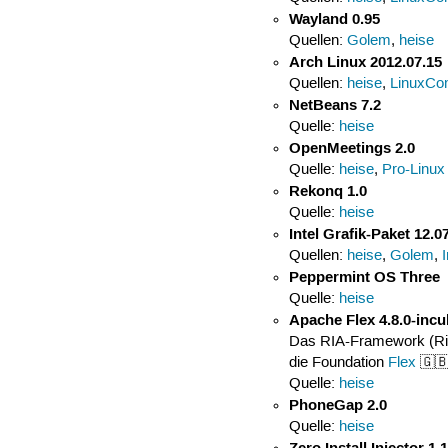
Wayland 0.95
Quellen:
Golem
,
heise
Arch Linux 2012.07.15
Quellen:
heise
,
LinuxCo
NetBeans 7.2
Quelle:
heise
OpenMeetings 2.0
Quelle:
heise
,
Pro-Linux
Rekonq 1.0
Quelle:
heise
Intel Grafik-Paket 12.0
Quellen:
heise
,
Golem
,
Peppermint OS Three
Quelle:
heise
Apache Flex 4.8.0-incu
Das RIA-Framework (Rich
die Foundation
Flex
🇬🇧
Quelle:
heise
PhoneGap 2.0
Quelle:
heise
Zero Install Injector 1.