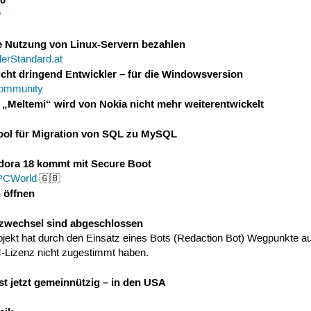
y
die Nutzung von Linux-Servern bezahlen
derStandard.at
cht dringend Entwickler – für die Windowsversion
ommunity
„Meltemi“ wird von Nokia nicht mehr weiterentwickelt
 Tool für Migration von SQL zu MySQL
Fedora 18 kommt mit Secure Boot
PCWorld
🇬🇧
 öffnen
nzwechsel sind abgeschlossen
kt hat durch den Einsatz eines Bots (Redaction Bot) Wegpunkte aus 
Lizenz nicht zugestimmt haben.
st jetzt gemeinnützig – in den USA