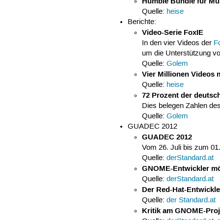
Humble Bundle für Mu
Quelle:
heise
Berichte:
Video-Serie FoxIE
In den vier Videos der
F
um die Unterstützung v
Quelle:
Golem
Vier Millionen Videos
Quelle:
heise
72 Prozent der deutsc
Dies belegen Zahlen de
Quelle:
Golem
GUADEC 2012
GUADEC 2012
Vom 26. Juli bis zum 01
Quelle:
derStandard.at
GNOME-Entwickler möc
Quelle:
derStandard.at
Der Red-Hat-Entwickle
Quelle:
der Standard.at
Kritik am GNOME-Pro