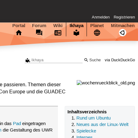
Anmelden
Registrieren
Portal
Forum
Wiki
Ikhaya
Planet
Mitmachen
via DuckDuckGo
 passieren. Themen dieser
nuxCon Europe und die GUADEC
Inhaltsverzeichnis
Rund um Ubuntu
in das
Pad
eingetragen
Neues aus der Linux-Welt
m
die Gestaltung des UWR
Spielecke
Internes