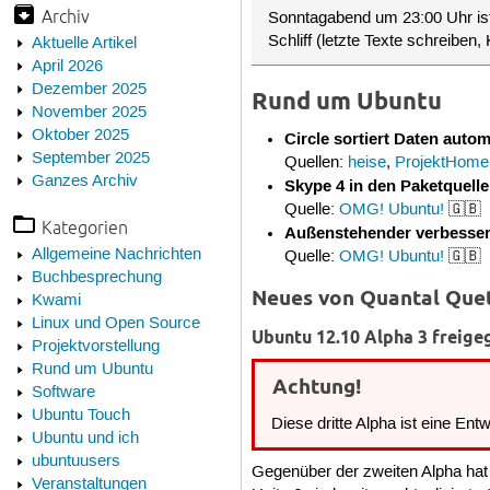
Archiv
Sonntagabend um 23:00 Uhr is
Schliff (letzte Texte schreiben
Aktuelle Artikel
April 2026
Dezember 2025
Rund um Ubuntu
November 2025
Oktober 2025
Circle sortiert Daten auto
September 2025
Quellen:
heise
,
ProjektHome
Ganzes Archiv
Skype 4 in den Paketquel
Quelle:
OMG! Ubuntu!
🇬🇧
Kategorien
Außenstehender verbesser
Allgemeine Nachrichten
Quelle:
OMG! Ubuntu!
🇬🇧
Buchbesprechung
Neues von Quantal Quet
Kwami
Linux und Open Source
Ubuntu 12.10 Alpha 3 freig
Projektvorstellung
Rund um Ubuntu
Achtung!
Software
Ubuntu Touch
Diese dritte Alpha ist eine Ent
Ubuntu und ich
ubuntuusers
Gegenüber der zweiten Alpha hat 
Veranstaltungen