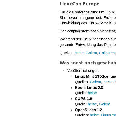
LinuxCon Europe
Für die Konferenz rund um Linux
Shuttleworth angemeldet. Erstere
Entwicklung des Linux-Kernels. S
Der Zeitplan steht noch nicht fes
Während der LinuxCon finden au
gesamte Entwicklung des Fenster
Quellen:
heise
,
Golem
,
Enlighten
Was sonst noch geschah
Veröffentlichungen:
Linux Mint 13 Xfce- u
Quellen:
Golem
,
heise
,
Bodhi Linux 2.0
Quelle:
heise
CUPS 1.6
Quelle:
heise
,
Golem
OpenSlides 1.2
Quellen:
heise
,
LinuxCo