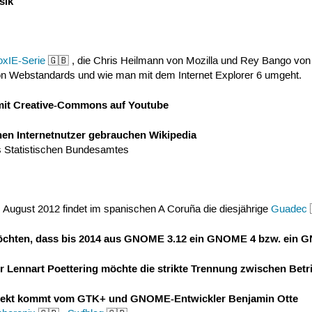
sik
oxIE-Serie
🇬🇧 , die Chris Heilmann von Mozilla und Rey Bango vo
on Webstandards und wie man mit dem Internet Explorer 6 umgeht.
 mit Creative-Commons auf Youtube
hen Internetnutzer gebrauchen Wikipedia
s Statistischen Bundesamtes
. August 2012 findet im spanischen A Coruña die diesjährige
Guadec

hten, dass bis 2014 aus GNOME 3.12 ein GNOME 4 bzw. ein 
r Lennart Poettering möchte die strikte Trennung zwischen Betr
jekt kommt vom GTK+ und GNOME-Entwickler Benjamin Otte