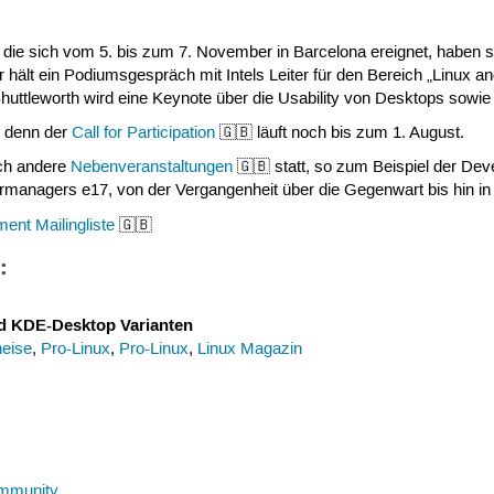
, die sich vom 5. bis zum 7. November in Barcelona ereignet, haben
r hält ein Podiumsgespräch mit Intels Leiter für den Bereich „Linux
huttleworth wird eine Keynote über die Usability von Desktops sowi
t, denn der
Call for Participation
🇬🇧 läuft noch bis zum 1. August.
ch andere
Nebenveranstaltungen
🇬🇧 statt, so zum Beispiel der Dev
managers e17, von der Vergangenheit über die Gegenwart bis hin in 
ment Mailingliste
🇬🇧
:
nd KDE-Desktop Varianten
heise
,
Pro-Linux
,
Pro-Linux
,
Linux Magazin
mmunity