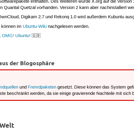
e Softwarepakete enthalten. Des Weiteren wurde X.org auf die Version 
in Quantal Quetzal vorhanden. Version 2 kann aber nachinstalliert we
 OwnCloud, Digikam 2.7 und Rekonq 1.0 wird außerdem Kubuntu ausge
0 können im
Ubuntu-Wiki
nachgelesen werden.
,
OMG! Ubuntu!
🇬🇧
aus der Blogosphäre
mdquellen
und
Fremdpaketen
gesetzt. Diese können das System gefä
te beschränkt werden, da sie einige gravierende Nachteile mit sich b
-Welt