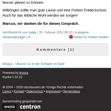
besser planen zu können.
Mitbringen sollte man gute Laune und eine Portion Entdeckerlust.
Auch für das leibliche Wohl werden wir sorgen!
Marcus, wir danken dir für dieses Gespräch.
Veröffentlicht von
toddy
| 20. Februar 2012 08:10 | Kategorie:
Veranstaltungen
|
#
Fehler im Artikel melden
Kommentare (1)
Ikhaya
Ubucon 12 in der Schweiz im April
Powered by
Inyoka
Inyoka 1.52.10
🄯 2004 – 2026 ubuntuusers.de • Einige Rechte vorbehalten
Lizenz
•
Kontakt
•
Datenschutz
•
Impressum
•
Serverstatus
Serverhosting
gespendet von