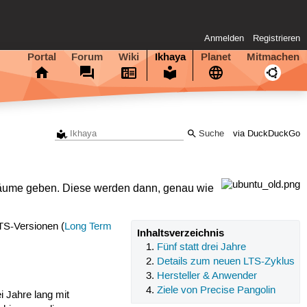
Anmelden
Registrieren
Portal
Forum
Wiki
Ikhaya
Planet
Mitmachen
via DuckDuckGo
räume geben. Diese werden dann, genau wie
LTS-Versionen (
Long Term
Inhaltsverzeichnis
Fünf statt drei Jahre
Details zum neuen LTS-Zyklus
Hersteller & Anwender
Ziele von Precise Pangolin
 Jahre lang mit