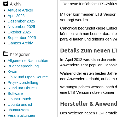
Archiv
Der neue fünfjährige LTS-Zyklu
Aktuelle Artikel
Mit der kommenden LTS-Version 12
April 2026
versorgt werden.
Dezember 2025
November 2025
Canonical begründet diese Ents
Oktober 2025
könnten sich nun besser darauf e
September 2025
parallel laufen und drittens den 
Ganzes Archiv
Details zum neuen L
Kategorien
Im April 2012 wird dann die vie
Allgemeine Nachrichten
Anwendern sehr populär. Canonic
Buchbesprechung
Kwami
Während der ersten beiden Jahre
Linux und Open Source
den Anwendern erlaubt, auf dem n
Projektvorstellung
Wartungsupdates werden, nach den
Rund um Ubuntu
eine LTS-Version nutzen können 
Software
Ubuntu Touch
Hersteller & Anwen
Ubuntu und ich
ubuntuusers
Des Weiteren haben PC-Herstelle
Veranstaltungen