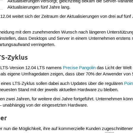
Aktualisierungen versorgt; gleichzeitig bekam die Server-Variant
s
Aktualisierungen fünf Jahre lang.
.04 weitet sich der Zeitraum der Aktualisierungen von drei auf fünf 
cheidung mit dem zunehmenden Wunsch nach längeren Unterstützun
instellen, dass Desktops und Server in einem Unternehmen erstens mi
Wartungsaufwand verringerten.
TS-Zyklus
rte LTS-Version 12.04 LTS namens
Precise Pangolin
das Licht der Welt
als eigene Umfragedaten zeigen, dass über 70% der Anwender von Se
 eines LTS-Zyklus sollen dabei auch Updates über die regulären
Poin
euesten Stand mit der jeweils aktuellen Hardware zu bleiben.
 zwei Jahren, für weitere drei Jahre fortgeführt. Unternehmen könnt
– unabhängig von der eingesetzten Hardware.
der
r nun die Möglichkeit, ihre auf kommerzielle Kunden zugeschnittene