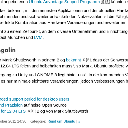
al angebotenen
Ubuntu Advantage Support Programm
🇬🇧 könnten s
higkeit bekannt, mit den neuesten Applikationen und der aktuellen Har
unehmenden und sich weiter entwickelnden Nutzerzahlen ist die Fähigk
perfekte Kombination aus Hardware-Veränderungen und erweitertem
t zu einem Zeitpunkt, an dem diverse Unternehmen und Einrichtunge
Stadt München und
LVM
.
ngolin
 Mark Shuttleworth in seinem Blog
bekannt
🇬🇧, dass der Schwerp
 12.04 LTS feiern und beibehalten muss“, so Mark. Ubuntu profitiere
bergang zu Unity und GNOME 3 liegt hinter uns“. In der kommenden V
es nur minimale sichtbare Veränderungen, jedoch Verbesserungen be
nded support period for desktop users
nd Präzision
auf heise Open Source
 for 12.04 LTS
🇬🇧 Blog von Mark Shuttleworth
ober 2011 14:30 | Kategorie:
Rund um Ubuntu
|
#