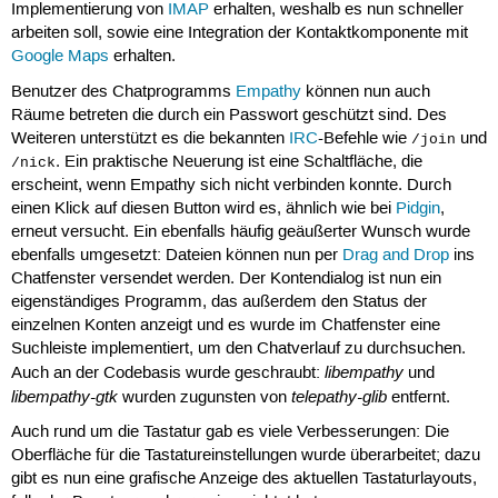
Implementierung von
IMAP
erhalten, weshalb es nun schneller
arbeiten soll, sowie eine Integration der Kontaktkomponente mit
Google Maps
erhalten.
Benutzer des Chatprogramms
Empathy
können nun auch
Räume betreten die durch ein Passwort geschützt sind. Des
Weiteren unterstützt es die bekannten
IRC
-Befehle wie
und
/join
. Ein praktische Neuerung ist eine Schaltfläche, die
/nick
erscheint, wenn Empathy sich nicht verbinden konnte. Durch
einen Klick auf diesen Button wird es, ähnlich wie bei
Pidgin
,
erneut versucht. Ein ebenfalls häufig geäußerter Wunsch wurde
ebenfalls umgesetzt: Dateien können nun per
Drag and Drop
ins
Chatfenster versendet werden. Der Kontendialog ist nun ein
eigenständiges Programm, das außerdem den Status der
einzelnen Konten anzeigt und es wurde im Chatfenster eine
Suchleiste implementiert, um den Chatverlauf zu durchsuchen.
libempathy
Auch an der Codebasis wurde geschraubt:
und
libempathy-gtk
telepathy-glib
wurden zugunsten von
entfernt.
Auch rund um die Tastatur gab es viele Verbesserungen: Die
Oberfläche für die Tastatureinstellungen wurde überarbeitet; dazu
gibt es nun eine grafische Anzeige des aktuellen Tastaturlayouts,