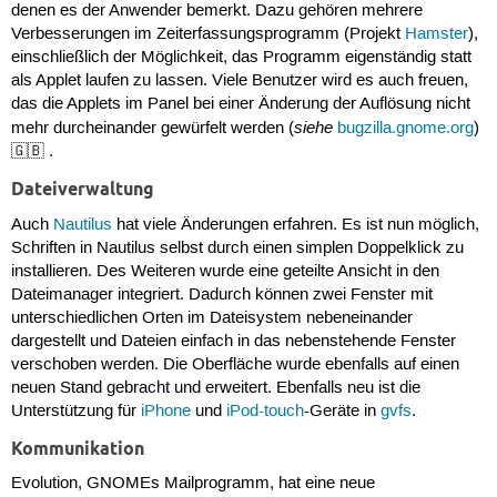
denen es der Anwender bemerkt. Dazu gehören mehrere
Verbesserungen im Zeiterfassungsprogramm (Projekt
Hamster
),
einschließlich der Möglichkeit, das Programm eigenständig statt
als Applet laufen zu lassen. Viele Benutzer wird es auch freuen,
das die Applets im Panel bei einer Änderung der Auflösung nicht
siehe
mehr durcheinander gewürfelt werden (
bugzilla.gnome.org
)
🇬🇧 .
Dateiverwaltung
Auch
Nautilus
hat viele Änderungen erfahren. Es ist nun möglich,
Schriften in Nautilus selbst durch einen simplen Doppelklick zu
installieren. Des Weiteren wurde eine geteilte Ansicht in den
Dateimanager integriert. Dadurch können zwei Fenster mit
unterschiedlichen Orten im Dateisystem nebeneinander
dargestellt und Dateien einfach in das nebenstehende Fenster
verschoben werden. Die Oberfläche wurde ebenfalls auf einen
neuen Stand gebracht und erweitert. Ebenfalls neu ist die
Unterstützung für
iPhone
und
iPod-touch
-Geräte in
gvfs
.
Kommunikation
Evolution, GNOMEs Mailprogramm, hat eine neue