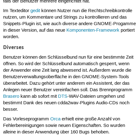
falls der Benutzer mehrere eingerichtet hat.
Im Texteditor
gedit
können Nutzer nun die Rechtschreibkontrolle
nutzen, um Kommentare und Strings zu kontrollieren und das
Snippets-Plugin ist, wie auch diverse andere GNOME-Progamme
in dieser Version, auf das neue
Komponenten-Framework
portiert
worden.
Diverses
Benutzer können den Schlüsselbund nun für eine bestimmte Zeit
öffnen. So wird der Schlüsselbund automatisch gesperrt, wenn
der Anwender eine Zeit lang abwesend ist. Außerdem wurde die
Benutzerverwaltungsoberfläche in den GNOME-System-Tools
überarbeitet. Dazu gehört unter anderem ein Assistent, der das
Anlegen neuer Benutzer vereinfachen soll. Das Brennprogramm
Brasero
kann ab sofort mit
DTS
-WAV-Dateien umgehen und
bestimmt Dank des neuen cdda2wav-Plugins Audio-CDs noch
besser.
Das Vorleseprogramm
Orca
erhielt eine große Anzahl von
Fehlerbereinigungen sowie neuen Eigenschaften. So wurden
alleine in dieser Anwendung über 160 Bugs behoben.