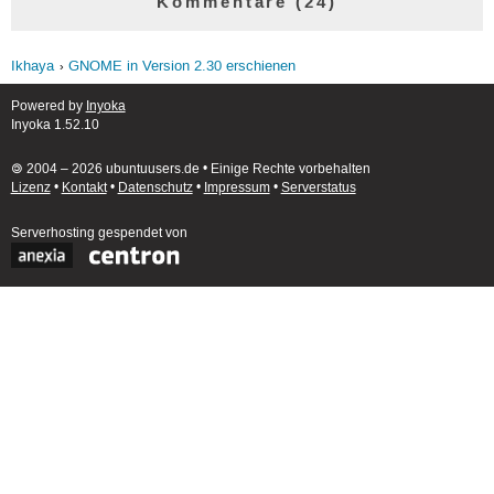
Kommentare (24)
Ikhaya
GNOME in Version 2.30 erschienen
Powered by
Inyoka
Inyoka 1.52.10
🄯 2004 – 2026 ubuntuusers.de • Einige Rechte vorbehalten
Lizenz
•
Kontakt
•
Datenschutz
•
Impressum
•
Serverstatus
Serverhosting
gespendet von