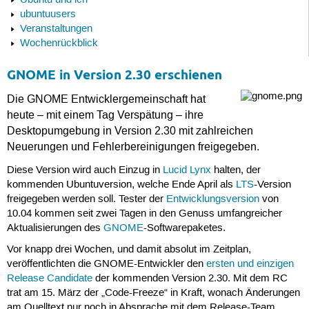
Ubuntu und ich
ubuntuusers
Veranstaltungen
Wochenrückblick
GNOME in Version 2.30 erschienen
Die GNOME Entwicklergemeinschaft hat
heute – mit einem Tag Verspätung – ihre
Desktopumgebung in Version 2.30 mit zahlreichen
Neuerungen und Fehlerbereinigungen freigegeben.
Diese Version wird auch Einzug in
Lucid Lynx
halten, der
kommenden Ubuntuversion, welche Ende April als
LTS
-Version
freigegeben werden soll. Tester der
Entwicklungsversion
von
10.04 kommen seit zwei Tagen in den Genuss umfangreicher
Aktualisierungen des
GNOME
-Softwarepaketes.
Vor knapp drei Wochen, und damit absolut im Zeitplan,
veröffentlichten die GNOME-Entwickler den
ersten und einzigen
Release Candidate
der kommenden Version 2.30. Mit dem RC
trat am 15. März der „Code-Freeze“ in Kraft, wonach Änderungen
am Quelltext nur noch in Absprache mit dem Release-Team