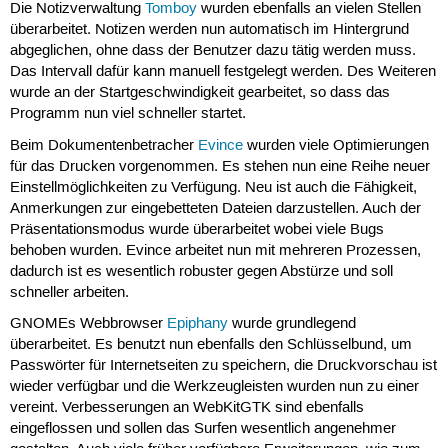
Die Notizverwaltung
Tomboy
wurden ebenfalls an vielen Stellen
überarbeitet. Notizen werden nun automatisch im Hintergrund
abgeglichen, ohne dass der Benutzer dazu tätig werden muss.
Das Intervall dafür kann manuell festgelegt werden. Des Weiteren
wurde an der Startgeschwindigkeit gearbeitet, so dass das
Programm nun viel schneller startet.
Beim Dokumentenbetracher
Evince
wurden viele Optimierungen
für das Drucken vorgenommen. Es stehen nun eine Reihe neuer
Einstellmöglichkeiten zu Verfügung. Neu ist auch die Fähigkeit,
Anmerkungen zur eingebetteten Dateien darzustellen. Auch der
Präsentationsmodus wurde überarbeitet wobei viele Bugs
behoben wurden. Evince arbeitet nun mit mehreren Prozessen,
dadurch ist es wesentlich robuster gegen Abstürze und soll
schneller arbeiten.
GNOMEs Webbrowser
Epiphany
wurde grundlegend
überarbeitet. Es benutzt nun ebenfalls den Schlüsselbund, um
Passwörter für Internetseiten zu speichern, die Druckvorschau ist
wieder verfügbar und die Werkzeugleisten wurden nun zu einer
vereint. Verbesserungen an WebKitGTK sind ebenfalls
eingeflossen und sollen das Surfen wesentlich angenehmer