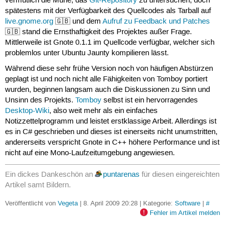
vermutlich die Mühe, das
Git-Repository
zu untersuchen, doch
spätestens mit der Verfügbarkeit des Quellcodes als Tarball auf
live.gnome.org
🇬🇧 und dem
Aufruf zu Feedback und Patches
🇬🇧 stand die Ernsthaftigkeit des Projektes außer Frage.
Mittlerweile ist Gnote 0.1.1 im Quellcode verfügbar, welcher sich
problemlos unter Ubuntu Jaunty kompilieren lässt.
Während diese sehr frühe Version noch von häufigen Abstürzen
geplagt ist und noch nicht alle Fähigkeiten von Tomboy portiert
wurden, beginnen langsam auch die Diskussionen zu Sinn und
Unsinn des Projekts.
Tomboy
selbst ist ein hervorragendes
Desktop-Wiki
, also weit mehr als ein einfaches
Notizzettelprogramm und leistet erstklassige Arbeit. Allerdings ist
es in C# geschrieben und dieses ist einerseits nicht unumstritten,
andererseits verspricht Gnote in C++ höhere Performance und ist
nicht auf eine Mono-Laufzeitumgebung angewiesen.
Ein dickes Dankeschön an
puntarenas
für diesen eingereichten
Artikel samt Bildern.
Veröffentlicht von
Vegeta
| 8. April 2009 20:28 | Kategorie:
Software
|
#
Fehler im Artikel melden