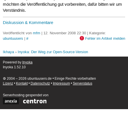
möchten die Veröffentlichung gut vorbereiten, dafür bitten wir um
Verständnis.
Diskussion & Kommentare
Veröffentlicht von
mfm
| 12. November 2008 22:30 | Kategorie:
ubuntuusers
|
#
Fehler im Artikel melden
Ikhaya
Inyoka: Der Weg zur Open-Source-Version
Powered by
Inyoka
Inyoka 1.52.10
🄯 2004 – 2026 ubuntuusers.de • Einige Rechte vorbehalten
Lizenz
•
Kontakt
•
Datenschutz
•
Impressum
•
Serverstatus
Serverhosting
gespendet von