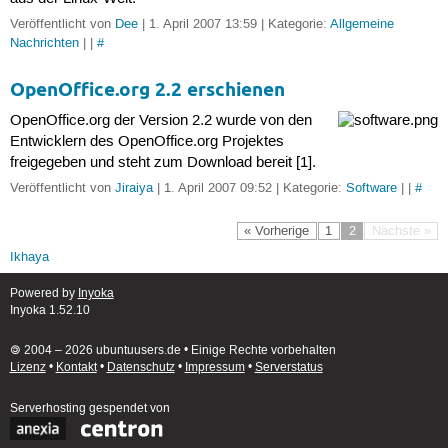
Veröffentlicht von
Dee
| 1. April 2007 13:59 | Kategorie:
Allgemeine
Nachrichten
| |
#
OpenOffice.org 2.2 erschienen
OpenOffice.org der Version 2.2 wurde von den
Entwicklern des OpenOffice.org Projektes
freigegeben und steht zum Download bereit [1].
Veröffentlicht von
Jiraiya
| 1. April 2007 09:52 | Kategorie:
Software
| |
#
« Vorherige
1
2
Nächste »
Ikhaya
Powered by
Inyoka
Inyoka 1.52.10
🄯 2004 – 2026 ubuntuusers.de • Einige Rechte vorbehalten
Lizenz
•
Kontakt
•
Datenschutz
•
Impressum
•
Serverstatus
Serverhosting
gespendet von