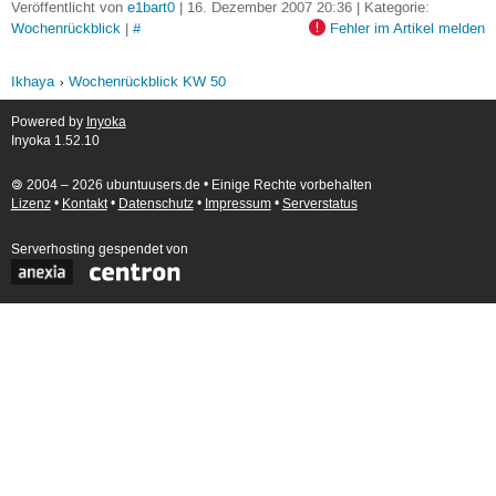
Veröffentlicht von
e1bart0
| 16. Dezember 2007 20:36 | Kategorie:
Wochenrückblick
|
#
Fehler im Artikel melden
Ikhaya
Wochenrückblick KW 50
Powered by
Inyoka
Inyoka 1.52.10
🄯 2004 – 2026 ubuntuusers.de • Einige Rechte vorbehalten
Lizenz
•
Kontakt
•
Datenschutz
•
Impressum
•
Serverstatus
Serverhosting
gespendet von