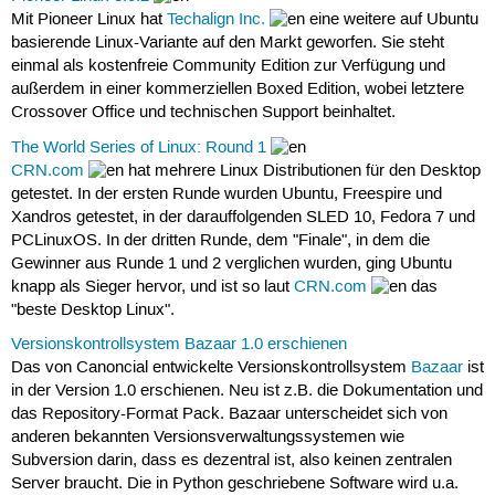
Mit Pioneer Linux hat
Techalign Inc.
eine weitere auf Ubuntu
basierende Linux-Variante auf den Markt geworfen. Sie steht
einmal als kostenfreie Community Edition zur Verfügung und
außerdem in einer kommerziellen Boxed Edition, wobei letztere
Crossover Office und technischen Support beinhaltet.
The World Series of Linux: Round 1
CRN.com
hat mehrere Linux Distributionen für den Desktop
getestet. In der ersten Runde wurden Ubuntu, Freespire und
Xandros getestet, in der darauffolgenden SLED 10, Fedora 7 und
PCLinuxOS. In der dritten Runde, dem "Finale", in dem die
Gewinner aus Runde 1 und 2 verglichen wurden, ging Ubuntu
knapp als Sieger hervor, und ist so laut
CRN.com
das
"beste Desktop Linux".
Versionskontrollsystem Bazaar 1.0 erschienen
Das von Canoncial entwickelte Versionskontrollsystem
Bazaar
ist
in der Version 1.0 erschienen. Neu ist z.B. die Dokumentation und
das Repository-Format Pack. Bazaar unterscheidet sich von
anderen bekannten Versionsverwaltungssystemen wie
Subversion darin, dass es dezentral ist, also keinen zentralen
Server braucht. Die in Python geschriebene Software wird u.a.