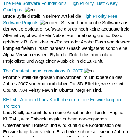
The Free Software Foundation's "High Priority" List: A Key
Guidepost
Bruce Byfield stellt in seinem Artikel die
High Priority Free
Software Projects
der FSF vor. Für manche Software aus
der Welt proprietärer Software gibt es noch keine adequate freie
Alternative, obwohl viele Nutzer von ihr abhängig sind. Dazu
gehören z.B. Grafikkarten-Treiber oder Adobe Flash von dessen
komplett freiem Ersatz namens Gnash wenigstens schon eine
Alpha-Version existiert. Byfield erläutert die momentane
Projektliste und wagt einen Ausblick in die Zukunft.
The Greatest Linux Innovations Of 2007
Phoronix stellt die größten Innovationen im Linuxbereich des
Jahres 2007 vor. Auch mit dabei: Die 3D-Effekte, wie sie seit
Ubuntu 7.04 Feisty Fawn in Ubuntu integriert sind.
KHTML-Architekt Lars Knoll übernimmt die Entwicklung bei
Trolltech
Lars Knoll, bekannt durch seine Arbeit an der Render-Engine
KHTML, wird Entwicklungsleiter beim norwegischen
Unternehmen Trolltech und wird künftig die Koordination der
Entwicklungsteams leiten. Er arbeitet schon seit sieben Jahren