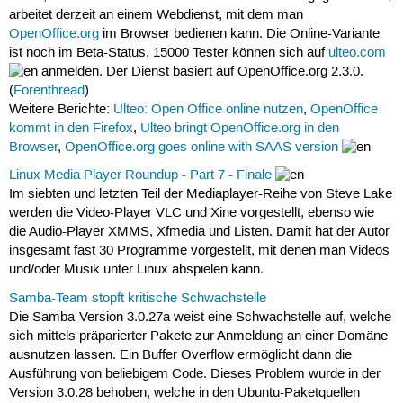
arbeitet derzeit an einem Webdienst, mit dem man
OpenOffice.org
im Browser bedienen kann. Die Online-Variante
ist noch im Beta-Status, 15000 Tester können sich auf
ulteo.com
anmelden. Der Dienst basiert auf OpenOffice.org 2.3.0.
(
Forenthread
)
Weitere Berichte:
Ulteo: Open Office online nutzen
,
OpenOffice
kommt in den Firefox
,
Ulteo bringt OpenOffice.org in den
Browser
,
OpenOffice.org goes online with SAAS version
Linux Media Player Roundup - Part 7 - Finale
Im siebten und letzten Teil der Mediaplayer-Reihe von Steve Lake
werden die Video-Player VLC und Xine vorgestellt, ebenso wie
die Audio-Player XMMS, Xfmedia und Listen. Damit hat der Autor
insgesamt fast 30 Programme vorgestellt, mit denen man Videos
und/oder Musik unter Linux abspielen kann.
Samba-Team stopft kritische Schwachstelle
Die Samba-Version 3.0.27a weist eine Schwachstelle auf, welche
sich mittels präparierter Pakete zur Anmeldung an einer Domäne
ausnutzen lassen. Ein Buffer Overflow ermöglicht dann die
Ausführung von beliebigem Code. Dieses Problem wurde in der
Version 3.0.28 behoben, welche in den Ubuntu-Paketquellen