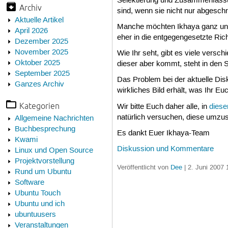
Selektierung und Zusammenfassung
Archiv
sind, wenn sie nicht nur abgesch
Aktuelle Artikel
Manche möchten Ikhaya ganz und 
April 2026
eher in die entgegengesetzte Ric
Dezember 2025
November 2025
Wie Ihr seht, gibt es viele vers
Oktober 2025
dieser aber kommt, steht in den 
September 2025
Das Problem bei der aktuelle Dis
Ganzes Archiv
wirkliches Bild erhält, was Ihr Eu
Kategorien
Wir bitte Euch daher alle, in
dies
natürlich versuchen, diese umzu
Allgemeine Nachrichten
Buchbesprechung
Es dankt Euer Ikhaya-Team
Kwami
Diskussion und Kommentare
Linux und Open Source
Projektvorstellung
Veröffentlicht von
Dee
| 2. Juni 2007 
Rund um Ubuntu
Software
Ubuntu Touch
Ubuntu und ich
ubuntuusers
Veranstaltungen