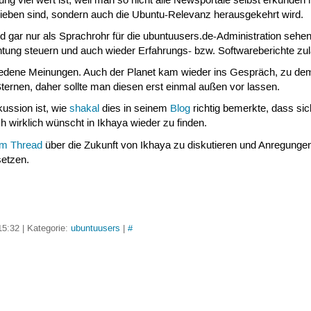
 viel wert ist, weil man so nicht alle Newsportale selbst erkunden
rieben sind, sondern auch die Ubuntu-Relevanz herausgekehrt wird.
gar nur als Sprachrohr für die ubuntuusers.de-Administration sehe
htung steuern und auch wieder Erfahrungs- bzw. Softwareberichte zu
chiedene Meinungen. Auch der Planet kam wieder ins Gespräch, zu d
Sternen, daher sollte man diesen erst einmal außen vor lassen.
kussion ist, wie
shakal
dies in seinem
Blog
richtig bemerkte, dass sic
ch wirklich wünscht in Ikhaya wieder zu finden.
em Thread
über die Zukunft von Ikhaya zu diskutieren und Anregunge
setzen.
15:32 | Kategorie:
ubuntuusers
|
#