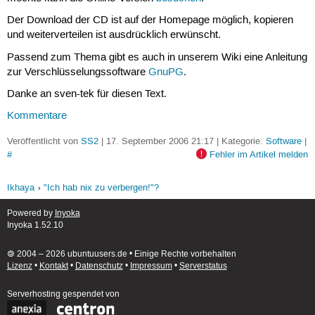
Der Download der CD ist auf der Homepage möglich, kopieren
und weiterverteilen ist ausdrücklich erwünscht.
Passend zum Thema gibt es auch in unserem Wiki eine Anleitung
zur Verschlüsselungssoftware
GnuPG
.
Danke an sven-tek für diesen Text.
Kommentare
Veröffentlicht von
SS2
| 17. September 2006 21:17 | Kategorie:
Software
|
#
Fehler im Artikel melden
Ikhaya
"Ich hab nix zu verbergen!"?
Powered by
Inyoka
Inyoka 1.52.10
🄯 2004 – 2026 ubuntuusers.de • Einige Rechte vorbehalten
Lizenz
•
Kontakt
•
Datenschutz
•
Impressum
•
Serverstatus
Serverhosting
gespendet von