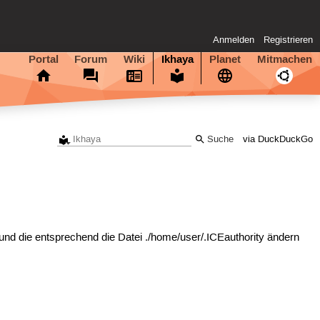
Anmelden
Registrieren
Portal
Forum
Wiki
Ikhaya
Planet
Mitmachen
via DuckDuckGo
 und die entsprechend die Datei ./home/user/.ICEauthority ändern