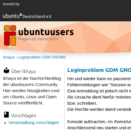
hosted by
Ikhaya
Loginproblem GDM GNOME
Loginproblem GDM GN
Über Ikhaya
Ikhaya ist der Nachrichtenblog
Hin und wieder kann es passiere
der ubuntuusers-Community.
Fehlermeldungen wie "Session wa
Hier werden Neuigkeiten rund
Eine Anmeldung ist jedoch nicht 
um Ubuntu, Linux und Open
Als Ursache dient hierfür meiste
Source veröffentlicht.
bzw. schreiben.
Die Rechte werden damit verände
Vorschlagen
Konsole aufmachen, rm /home/us
Veranstaltung vorschlagen
Anschliessend neu starten und es