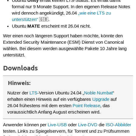
Unity
Ubuntu
erhält keinen LTS-Status. Es erhält damit
formal nur 9 Monate Support. In den eigenen Release Notes
wird dennoch angekündigt, 26.04
„wie eine LTS zu
unterstützen“
🇬🇧.
MATE
Ubuntu
erscheint mit 26.04 nicht.
Wer einen noch längeren Support haben möchte, könnte den
Extended Security Maintenance (ESM) Dienst von Canonical
wählen. Bei diesem werden ausgewählte Pakete 10 Jahre lang
unterstützt.
Downloads
Hinweis:
Nutzer der
LTS
-Version Ubuntu 24.04 „
Noble Numbat
“
erhalten einen Hinweis auf ein verfügbares
Upgrade
auf
26.04 frühestens mit dem ersten
Point Release
, das
voraussichtlich Anfang August erscheinen wird.
Anwender können per
Live-USB
oder
Live-DVD
die
ISO-Abbilder
testen. Links zu Spiegelservern, für Torrent und zu Prüfsummen