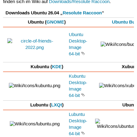
finden sich im Wiki auf
Downloads/Resolute Raccoon
.
Downloads Ubuntu 26.04 „
Resolute Raccoon
“
Ubuntu (
GNOME
)
Ubuntu Bud
Ubuntu
Desktop-
Image
64-bit
⮷
Kubuntu (
KDE
)
Xubunt
Kubuntu
Desktop-
Image
64-bit
⮷
Lubuntu (
LXQt
)
Ubuntu
Lubuntu
Desktop-
Image
64-bit
⮷