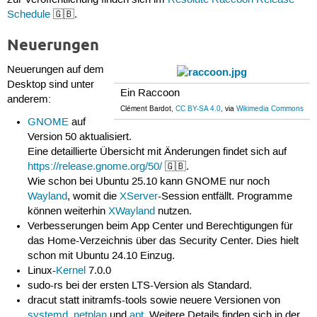
Schedule
🇬🇧.
Neuerungen
Neuerungen auf dem
Desktop sind unter
Ein Raccoon
anderem:
Clément Bardot,
CC BY-SA 4.0
, via
Wikimedia Commons
GNOME
auf
Version 50 aktualisiert.
Eine detaillierte Übersicht mit Änderungen findet sich auf
https://release.gnome.org/50/
🇬🇧.
Wie schon bei Ubuntu 25.10 kann GNOME nur noch
Wayland
, womit die
XServer
-Session entfällt. Programme
können weiterhin
XWayland
nutzen.
Verbesserungen beim App Center und Berechtigungen für
das Home-Verzeichnis über das Security Center. Dies hielt
schon mit Ubuntu 24.10 Einzug.
Linux-
Kernel
7.0.0
sudo-rs bei der ersten LTS-Version als Standard.
dracut statt initramfs-tools sowie neuere Versionen von
systemd
,
netplan
und
apt
. Weitere Details finden sich in der