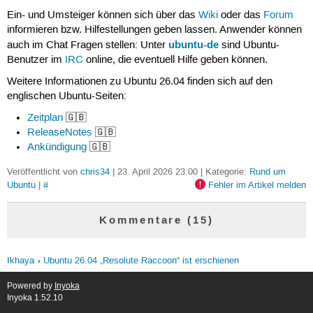
Ein- und Umsteiger können sich über das
Wiki
oder das
Forum
informieren bzw. Hilfestellungen geben lassen. Anwender können
ubuntu-de
auch im Chat Fragen stellen: Unter
sind Ubuntu-
Benutzer im
IRC
online, die eventuell Hilfe geben können.
Weitere Informationen zu Ubuntu 26.04 finden sich auf den
englischen Ubuntu-Seiten:
Zeitplan
🇬🇧
ReleaseNotes
🇬🇧
Ankündigung
🇬🇧
Veröffentlicht von
chris34
| 23. April 2026 23:00 | Kategorie:
Rund um
Ubuntu
|
#
Fehler im Artikel melden
Kommentare (15)
Ikhaya
Ubuntu 26.04 „Resolute Raccoon“ ist erschienen
Powered by
Inyoka
Inyoka 1.52.10