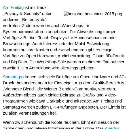
Am Freitag
ist im Track
„Privacy & Security“ unter
anderem „Bettercrypto“
vertreten. Zudem werden auch Workshops für
Systemadministratoren angeboten. Für Abwechslung sorgen
Vorträge z.B. über Touch-Displays für Hundeschnauzen oder
Browserkriege. Auch Interessierte der Mobil-Entwicklung
kommen auf ihre Kosten und zwischendurch gibt es einige
Vorträge zu Open Hardware, Audiobearbeitung, Cloud, 3D-Druck
und Big Data. Die Workshop-Säle werden an diesem Tag auf vier
erweitert. Um Anmeldung wird allerdings gebeten.
Samstags
drehen sich viele Beiträge um Open Hardware und 3D-
Druck, besonders auch für Einsteiger. Aus dem Grafik-Bereich ist
„Viennese Blend“, die Wiener Blender-Community, vertreten.
Außerdem gibt es auch einige Beiträge zu Grafik- und Video-
Programmen wie etwa Darktable und Inkscape. Am Freitag und
Samstag werden zudem LPI-Prüfungen angeboten. Der Eintritt ist
zu allen Veranstaltungen frei.
Wenn zwischendurch die Köpfe rauchen, lohnt ein Besuch der
zahlreichen innovativen Infoständen in der Lobby. Das
Apertus-