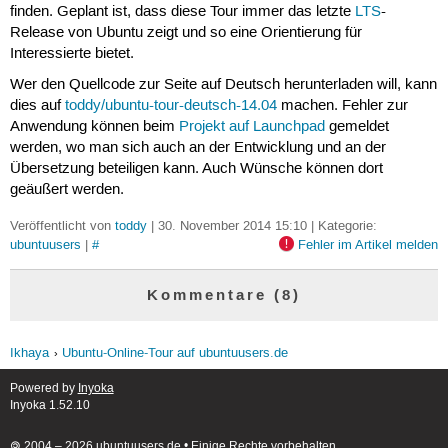
finden. Geplant ist, dass diese Tour immer das letzte
LTS
-
Release von Ubuntu zeigt und so eine Orientierung für
Interessierte bietet.
Wer den Quellcode zur Seite auf Deutsch herunterladen will, kann
dies auf
toddy/ubuntu-tour-deutsch-14.04
machen. Fehler zur
Anwendung können beim
Projekt auf Launchpad
gemeldet
werden, wo man sich auch an der Entwicklung und an der
Übersetzung beteiligen kann. Auch Wünsche können dort
geäußert werden.
Veröffentlicht von
toddy
| 30. November 2014 15:10 | Kategorie:
ubuntuusers
|
#
Fehler im Artikel melden
Kommentare (8)
Ikhaya
Ubuntu-Online-Tour auf ubuntuusers.de
Powered by
Inyoka
Inyoka 1.52.10
🄯 2004 – 2026 ubuntuusers.de • Einige Rechte vorbehalten